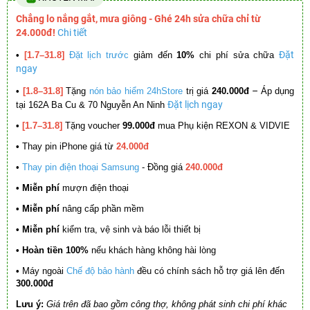
Chẳng lo nắng gắt, mưa giông - Ghé 24h sửa chữa chỉ từ
24.000đ!
Chi tiết
Đặt
•
[1.7–31.8]
Đặt lịch trước
giảm đến
10%
chi phí sửa chữa
ngay
–
•
[1.8–31.8]
Tặng
nón bảo hiểm 24hStore
trị giá
240.000đ
Áp dụng
Đặt lịch ngay
tại 162A Ba Cu & 70 Nguyễn An Ninh
•
[1.7–31.8]
Tặng voucher
99.000đ
mua Phụ kiện REXON & VIDVIE
•
Thay pin iPhone giá từ
24.000đ
•
Thay pin điện thoại Samsung
- Đồng giá
240.000đ
• Miễn phí
mượn điện thoại
• Miễn phí
nâng cấp phần mềm
•
Miễn phí
kiểm tra, vệ sinh và báo lỗi thiết bị
• Hoàn tiền 100%
nếu khách hàng không hài lòng
•
Máy ngoài
Chế độ bảo hành
đều có chính sách hỗ trợ giá lên đến
300.000đ
Lưu ý:
Giá trên đã bao gồm công thợ, không phát sinh chi phí khác