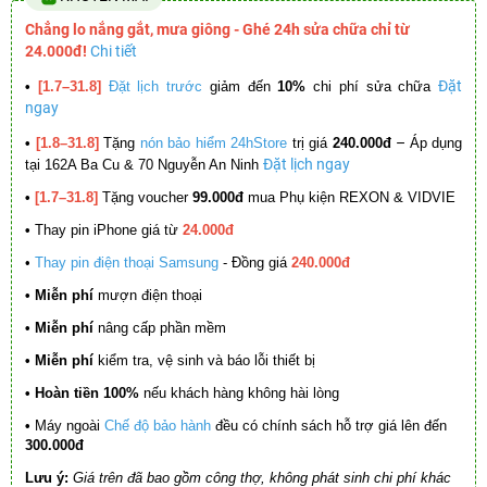
Chẳng lo nắng gắt, mưa giông - Ghé 24h sửa chữa chỉ từ
24.000đ!
Chi tiết
Đặt
•
[1.7–31.8]
Đặt lịch trước
giảm đến
10%
chi phí sửa chữa
ngay
–
•
[1.8–31.8]
Tặng
nón bảo hiểm 24hStore
trị giá
240.000đ
Áp dụng
Đặt lịch ngay
tại 162A Ba Cu & 70 Nguyễn An Ninh
•
[1.7–31.8]
Tặng voucher
99.000đ
mua Phụ kiện REXON & VIDVIE
•
Thay pin iPhone giá từ
24.000đ
•
Thay pin điện thoại Samsung
- Đồng giá
240.000đ
• Miễn phí
mượn điện thoại
• Miễn phí
nâng cấp phần mềm
•
Miễn phí
kiểm tra, vệ sinh và báo lỗi thiết bị
• Hoàn tiền 100%
nếu khách hàng không hài lòng
•
Máy ngoài
Chế độ bảo hành
đều có chính sách hỗ trợ giá lên đến
300.000đ
Lưu ý:
Giá trên đã bao gồm công thợ, không phát sinh chi phí khác