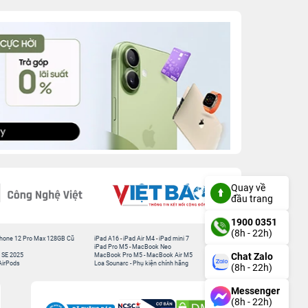
Quay về
đầu trang
1900 0351
(8h - 22h)
hone 12 Pro Max 128GB Cũ
iPad A16
-
iPad Air M4
-
iPad mini 7
iPad Pro M5
-
MacBook Neo
Chat Zalo
 SE 2025
MacBook Pro M5
-
MacBook Air M5
AirPods
Loa Sounarc
-
Phụ kiện chính hãng
(8h - 22h)
Messenger
(8h - 22h)