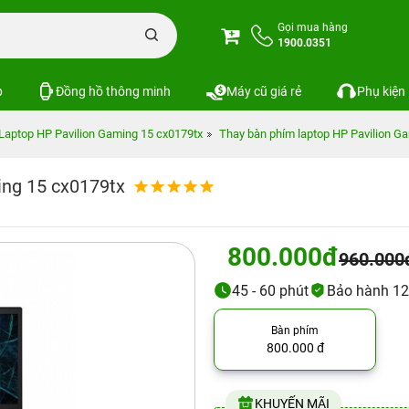
Gọi mua hàng
1900.0351
p
Đồng hồ thông minh
Máy cũ giá rẻ
Phụ kiện
Laptop HP Pavilion Gaming 15 cx0179tx
Thay bàn phím laptop HP Pavilion G
ing 15 cx0179tx
800.000đ
960.000
45 - 60 phút
Bảo hành 12
Bàn phím
800.000 đ
KHUYẾN MÃI