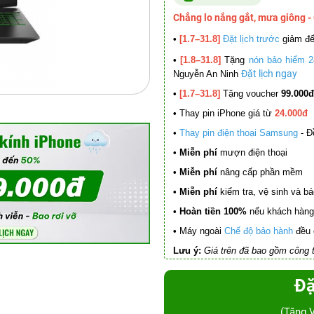
Chẳng lo nắng gắt, mưa giông -
•
[1.7–31.8]
Đặt lịch trước
giảm đ
•
[1.8–31.8]
Tặng
nón bảo hiểm 2
Đặt lịch ngay
Nguyễn An Ninh
•
[1.7–31.8]
Tặng voucher
99.000đ
•
Thay pin iPhone giá từ
24.000đ
•
Thay pin điện thoại Samsung
- Đ
• Miễn phí
mượn điện thoại
• Miễn phí
nâng cấp phần mềm
•
Miễn phí
kiểm tra, vệ sinh và báo 
• Hoàn tiền 100%
nếu khách hàng 
•
Máy ngoài
Chế độ bảo hành
đều 
Lưu ý:
Giá trên đã bao gồm công t
Đặ
(Tặng 