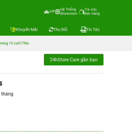
Hệ Thống
Tra cứu
VIP
Showroom
đơn hàng
Khuyến Mãi
Thu Đổi
Tin Tức
aming 15 cx0179tx
24hStore Care gần bạn
đ
 tháng