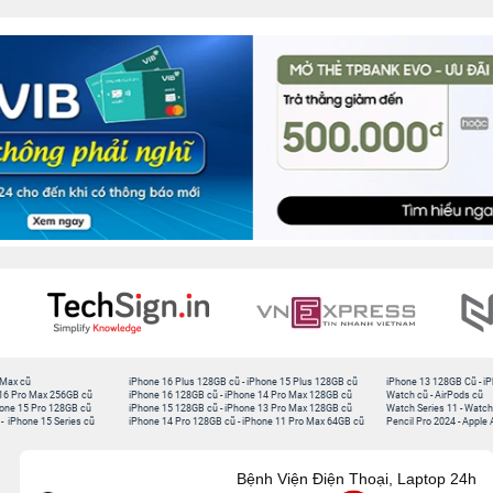
 Max cũ
iPhone 16 Plus 128GB cũ
-
iPhone 15 Plus 128GB cũ
iPhone 13 128GB Cũ
-
iP
16 Pro Max 256GB cũ
iPhone 16 128GB cũ
-
iPhone 14 Pro Max 128GB cũ
Watch cũ
-
AirPods cũ
one 15 Pro 128GB cũ
iPhone 15 128GB cũ
-
iPhone 13 Pro Max 128GB cũ
Watch Series 11
-
Watch
-
iPhone 15 Series cũ
iPhone 14 Pro 128GB cũ
-
iPhone 11 Pro Max 64GB cũ
Pencil Pro 2024
-
Apple 
Bệnh Viện Điện Thoại, Laptop 24h