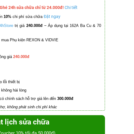
 Ghé 24h sửa chữa chỉ từ 24.000đ!
Chi tiết
Đặt ngay
ến
10%
chi phí sửa chữa
–
4hStore
trị giá
240.000đ
Áp dụng tại 162A Ba Cu & 70
mua Phụ kiện REXON & VIDVIE
ồng giá
240.000đ
lỗi thiết bị
không hài lòng
có chính sách hỗ trợ giá lên đến
300.000đ
hợ, không phát sinh chi phí khác
t lịch sửa chữa
Voucher 10% tối đa 50.000đ)