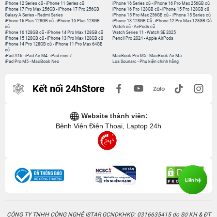
iPhone 12 Series cũ
-
iPhone 11 Series cũ
iPhone 16 Series cũ
-
iPhone 16 Pro Max 256GB cũ
iPhone 17 Pro Max 256GB
-
iPhone 17 Pro 256GB
iPhone 16 Pro 128GB cũ
-
iPhone 15 Pro 128GB cũ
Galaxy A Series
-
Redmi Series
iPhone 15 Pro Max 256GB cũ
-
iPhone 15 Series cũ
iPhone 16 Plus 128GB cũ
-
iPhone 15 Plus 128GB
iPhone 13 128GB Cũ
-
iPhone 12 Pro Max 128GB Cũ
cũ
Watch cũ
-
AirPods cũ
iPhone 16 128GB cũ
-
iPhone 14 Pro Max 128GB cũ
Watch Series 11
-
Watch SE 2025
iPhone 15 128GB cũ
-
iPhone 13 Pro Max 128GB cũ
Pencil Pro 2024
-
Apple AirPods
iPhone 14 Pro 128GB cũ
-
iPhone 11 Pro Max 64GB
cũ
iPad A16
-
iPad Air M4
-
iPad mini 7
MacBook Pro M5
-
MacBook Air M5
iPad Pro M5
-
MacBook Neo
Loa Sounarc
-
Phụ kiện chính hãng
Kết nối 24hStore
Website thành viên:
Bệnh Viện Điện Thoại, Laptop 24h
Liên hệ
CÔNG TY TNHH CÔNG NGHỆ ISTAR GCNDKHKD: 0316635415 do Sở KH & ĐT