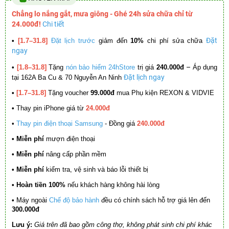
Chẳng lo nắng gắt, mưa giông - Ghé 24h sửa chữa chỉ từ
24.000đ!
Chi tiết
Đặt
•
[1.7–31.8]
Đặt lịch trước
giảm đến
10%
chi phí sửa chữa
ngay
–
•
[1.8–31.8]
Tặng
nón bảo hiểm 24hStore
trị giá
240.000đ
Áp dụng
Đặt lịch ngay
tại 162A Ba Cu & 70 Nguyễn An Ninh
•
[1.7–31.8]
Tặng voucher
99.000đ
mua Phụ kiện REXON & VIDVIE
•
Thay pin iPhone giá từ
24.000đ
•
Thay pin điện thoại Samsung
- Đồng giá
240.000đ
• Miễn phí
mượn điện thoại
• Miễn phí
nâng cấp phần mềm
•
Miễn phí
kiểm tra, vệ sinh và báo lỗi thiết bị
• Hoàn tiền 100%
nếu khách hàng không hài lòng
•
Máy ngoài
Chế độ bảo hành
đều có chính sách hỗ trợ giá lên đến
300.000đ
Lưu ý:
Giá trên đã bao gồm công thợ, không phát sinh chi phí khác