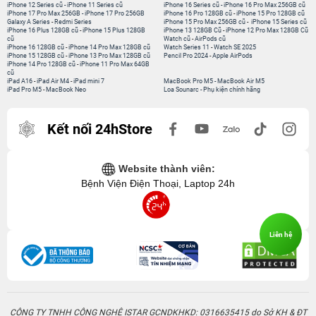
iPhone 12 Series cũ
-
iPhone 11 Series cũ
iPhone 16 Series cũ
-
iPhone 16 Pro Max 256GB cũ
iPhone 17 Pro Max 256GB
-
iPhone 17 Pro 256GB
iPhone 16 Pro 128GB cũ
-
iPhone 15 Pro 128GB cũ
Galaxy A Series
-
Redmi Series
iPhone 15 Pro Max 256GB cũ
-
iPhone 15 Series cũ
iPhone 16 Plus 128GB cũ
-
iPhone 15 Plus 128GB
iPhone 13 128GB Cũ
-
iPhone 12 Pro Max 128GB Cũ
cũ
Watch cũ
-
AirPods cũ
iPhone 16 128GB cũ
-
iPhone 14 Pro Max 128GB cũ
Watch Series 11
-
Watch SE 2025
iPhone 15 128GB cũ
-
iPhone 13 Pro Max 128GB cũ
Pencil Pro 2024
-
Apple AirPods
iPhone 14 Pro 128GB cũ
-
iPhone 11 Pro Max 64GB
cũ
iPad A16
-
iPad Air M4
-
iPad mini 7
MacBook Pro M5
-
MacBook Air M5
iPad Pro M5
-
MacBook Neo
Loa Sounarc
-
Phụ kiện chính hãng
Kết nối 24hStore
Website thành viên:
Bệnh Viện Điện Thoại, Laptop 24h
Liên hệ
CÔNG TY TNHH CÔNG NGHỆ ISTAR GCNDKHKD: 0316635415 do Sở KH & ĐT