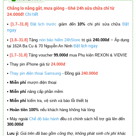
Chẳng lo nắng gắt, mưa giông - Ghé 24h sửa chữa chỉ từ
24.000đ!
Chi tiết
Đặt
•
[1.7–31.8]
Đặt lịch trước
giảm đến
10%
chi phí sửa chữa
ngay
–
•
[1.8–31.8]
Tặng
nón bảo hiểm 24hStore
trị giá
240.000đ
Áp dụng
Đặt lịch ngay
tại 162A Ba Cu & 70 Nguyễn An Ninh
•
[1.7–31.8]
Tặng voucher
99.000đ
mua Phụ kiện REXON & VIDVIE
•
Thay pin iPhone giá từ
24.000đ
•
Thay pin điện thoại Samsung
- Đồng giá
240.000đ
• Miễn phí
mượn điện thoại
• Miễn phí
nâng cấp phần mềm
•
Miễn phí
kiểm tra, vệ sinh và báo lỗi thiết bị
• Hoàn tiền 100%
nếu khách hàng không hài lòng
•
Máy ngoài
Chế độ bảo hành
đều có chính sách hỗ trợ giá lên đến
300.000đ
Lưu ý:
Giá trên đã bao gồm công thợ, không phát sinh chi phí khác