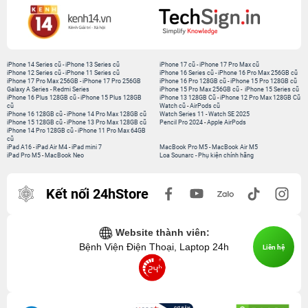
iPhone 14 Series cũ
-
iPhone 13 Series cũ
iPhone 17 cũ
-
iPhone 17 Pro Max cũ
iPhone 12 Series cũ
-
iPhone 11 Series cũ
iPhone 16 Series cũ
-
iPhone 16 Pro Max 256GB cũ
iPhone 17 Pro Max 256GB
-
iPhone 17 Pro 256GB
iPhone 16 Pro 128GB cũ
-
iPhone 15 Pro 128GB cũ
Galaxy A Series
-
Redmi Series
iPhone 15 Pro Max 256GB cũ
-
iPhone 15 Series cũ
iPhone 16 Plus 128GB cũ
-
iPhone 15 Plus 128GB
iPhone 13 128GB Cũ
-
iPhone 12 Pro Max 128GB Cũ
cũ
Watch cũ
-
AirPods cũ
iPhone 16 128GB cũ
-
iPhone 14 Pro Max 128GB cũ
Watch Series 11
-
Watch SE 2025
iPhone 15 128GB cũ
-
iPhone 13 Pro Max 128GB cũ
Pencil Pro 2024
-
Apple AirPods
iPhone 14 Pro 128GB cũ
-
iPhone 11 Pro Max 64GB
cũ
iPad A16
-
iPad Air M4
-
iPad mini 7
MacBook Pro M5
-
MacBook Air M5
iPad Pro M5
-
MacBook Neo
Loa Sounarc
-
Phụ kiện chính hãng
Kết nối 24hStore
Website thành viên:
Bệnh Viện Điện Thoại, Laptop 24h
Liên hệ