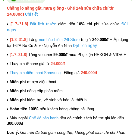
Chẳng lo nắng gắt, mưa giông - Ghé 24h sửa chữa chỉ từ
24.000đ!
Chi tiết
Đặt
•
[1.7–31.8]
Đặt lịch trước
giảm đến
10%
chi phí sửa chữa
ngay
–
•
[1.8–31.8]
Tặng
nón bảo hiểm 24hStore
trị giá
240.000đ
Áp dụng
Đặt lịch ngay
tại 162A Ba Cu & 70 Nguyễn An Ninh
•
[1.7–31.8]
Tặng voucher
99.000đ
mua Phụ kiện REXON & VIDVIE
•
Thay pin iPhone giá từ
24.000đ
•
Thay pin điện thoại Samsung
- Đồng giá
240.000đ
• Miễn phí
mượn điện thoại
• Miễn phí
nâng cấp phần mềm
•
Miễn phí
kiểm tra, vệ sinh và báo lỗi thiết bị
• Hoàn tiền 100%
nếu khách hàng không hài lòng
•
Máy ngoài
Chế độ bảo hành
đều có chính sách hỗ trợ giá lên đến
300.000đ
Lưu ý:
Giá trên đã bao gồm công thợ, không phát sinh chi phí khác