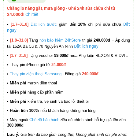
Chẳng lo nắng gắt, mưa giông - Ghé 24h sửa chữa chỉ từ
24.000đ!
Chi tiết
Đặt
•
[1.7–31.8]
Đặt lịch trước
giảm đến
10%
chi phí sửa chữa
ngay
–
•
[1.8–31.8]
Tặng
nón bảo hiểm 24hStore
trị giá
240.000đ
Áp dụng
Đặt lịch ngay
tại 162A Ba Cu & 70 Nguyễn An Ninh
•
[1.7–31.8]
Tặng voucher
99.000đ
mua Phụ kiện REXON & VIDVIE
•
Thay pin iPhone giá từ
24.000đ
•
Thay pin điện thoại Samsung
- Đồng giá
240.000đ
• Miễn phí
mượn điện thoại
• Miễn phí
nâng cấp phần mềm
•
Miễn phí
kiểm tra, vệ sinh và báo lỗi thiết bị
• Hoàn tiền 100%
nếu khách hàng không hài lòng
•
Máy ngoài
Chế độ bảo hành
đều có chính sách hỗ trợ giá lên đến
300.000đ
Lưu ý:
Giá trên đã bao gồm công thợ, không phát sinh chi phí khác