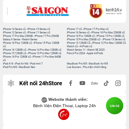
iPhone 14 Series cũ
-
iPhone 13 Series cũ
iPhone 17 cũ
-
iPhone 17 Pro Max cũ
iPhone 12 Series cũ
-
iPhone 11 Series cũ
iPhone 16 Series cũ
-
iPhone 16 Pro Max 256GB cũ
iPhone 17 Pro Max 256GB
-
iPhone 17 Pro 256GB
iPhone 16 Pro 128GB cũ
-
iPhone 15 Pro 128GB cũ
Galaxy A Series
-
Redmi Series
iPhone 15 Pro Max 256GB cũ
-
iPhone 15 Series cũ
iPhone 16 Plus 128GB cũ
-
iPhone 15 Plus 128GB
iPhone 13 128GB Cũ
-
iPhone 12 Pro Max 128GB Cũ
cũ
Watch cũ
-
AirPods cũ
iPhone 16 128GB cũ
-
iPhone 14 Pro Max 128GB cũ
Watch Series 11
-
Watch SE 2025
iPhone 15 128GB cũ
-
iPhone 13 Pro Max 128GB cũ
Pencil Pro 2024
-
Apple AirPods
iPhone 14 Pro 128GB cũ
-
iPhone 11 Pro Max 64GB
cũ
iPad A16
-
iPad Air M4
-
iPad mini 7
MacBook Pro M5
-
MacBook Air M5
iPad Pro M5
-
MacBook Neo
Loa Sounarc
-
Phụ kiện chính hãng
Kết nối 24hStore
Website thành viên:
Bệnh Viện Điện Thoại, Laptop 24h
Liên hệ