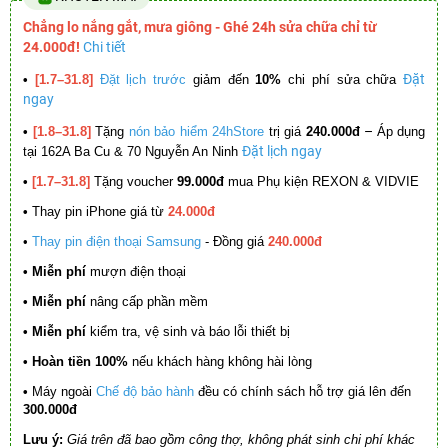
Chẳng lo nắng gắt, mưa giông - Ghé 24h sửa chữa chỉ từ
24.000đ!
Chi tiết
Đặt
•
[1.7–31.8]
Đặt lịch trước
giảm đến
10%
chi phí sửa chữa
ngay
–
•
[1.8–31.8]
Tặng
nón bảo hiểm 24hStore
trị giá
240.000đ
Áp dụng
Đặt lịch ngay
tại 162A Ba Cu & 70 Nguyễn An Ninh
•
[1.7–31.8]
Tặng voucher
99.000đ
mua Phụ kiện REXON & VIDVIE
•
Thay pin iPhone giá từ
24.000đ
•
Thay pin điện thoại Samsung
- Đồng giá
240.000đ
• Miễn phí
mượn điện thoại
• Miễn phí
nâng cấp phần mềm
•
Miễn phí
kiểm tra, vệ sinh và báo lỗi thiết bị
• Hoàn tiền 100%
nếu khách hàng không hài lòng
•
Máy ngoài
Chế độ bảo hành
đều có chính sách hỗ trợ giá lên đến
300.000đ
Lưu ý:
Giá trên đã bao gồm công thợ, không phát sinh chi phí khác