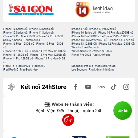
iPhone 14 Series cũ
-
iPhone 13 Series cũ
iPhone 17 cũ
-
iPhone 17 Pro Max cũ
iPhone 12 Series cũ
-
iPhone 11 Series cũ
iPhone 16 Series cũ
-
iPhone 16 Pro Max 256GB cũ
iPhone 17 Pro Max 256GB
-
iPhone 17 Pro 256GB
iPhone 16 Pro 128GB cũ
-
iPhone 15 Pro 128GB cũ
Galaxy A Series
-
Redmi Series
iPhone 15 Pro Max 256GB cũ
-
iPhone 15 Series cũ
iPhone 16 Plus 128GB cũ
-
iPhone 15 Plus 128GB
iPhone 13 128GB Cũ
-
iPhone 12 Pro Max 128GB Cũ
cũ
Watch cũ
-
AirPods cũ
iPhone 16 128GB cũ
-
iPhone 14 Pro Max 128GB cũ
Watch Series 11
-
Watch SE 2025
iPhone 15 128GB cũ
-
iPhone 13 Pro Max 128GB cũ
Pencil Pro 2024
-
Apple AirPods
iPhone 14 Pro 128GB cũ
-
iPhone 11 Pro Max 64GB
cũ
iPad A16
-
iPad Air M4
-
iPad mini 7
MacBook Pro M5
-
MacBook Air M5
iPad Pro M5
-
MacBook Neo
Loa Sounarc
-
Phụ kiện chính hãng
Kết nối 24hStore
Website thành viên:
Bệnh Viện Điện Thoại, Laptop 24h
Liên hệ