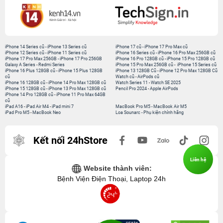
iPhone 14 Series cũ
-
iPhone 13 Series cũ
iPhone 17 cũ
-
iPhone 17 Pro Max cũ
iPhone 12 Series cũ
-
iPhone 11 Series cũ
iPhone 16 Series cũ
-
iPhone 16 Pro Max 256GB cũ
iPhone 17 Pro Max 256GB
-
iPhone 17 Pro 256GB
iPhone 16 Pro 128GB cũ
-
iPhone 15 Pro 128GB cũ
Galaxy A Series
-
Redmi Series
iPhone 15 Pro Max 256GB cũ
-
iPhone 15 Series cũ
iPhone 16 Plus 128GB cũ
-
iPhone 15 Plus 128GB
iPhone 13 128GB Cũ
-
iPhone 12 Pro Max 128GB Cũ
cũ
Watch cũ
-
AirPods cũ
iPhone 16 128GB cũ
-
iPhone 14 Pro Max 128GB cũ
Watch Series 11
-
Watch SE 2025
iPhone 15 128GB cũ
-
iPhone 13 Pro Max 128GB cũ
Pencil Pro 2024
-
Apple AirPods
iPhone 14 Pro 128GB cũ
-
iPhone 11 Pro Max 64GB
cũ
iPad A16
-
iPad Air M4
-
iPad mini 7
MacBook Pro M5
-
MacBook Air M5
iPad Pro M5
-
MacBook Neo
Loa Sounarc
-
Phụ kiện chính hãng
Kết nối 24hStore
Liên hệ
Website thành viên:
Bệnh Viện Điện Thoại, Laptop 24h