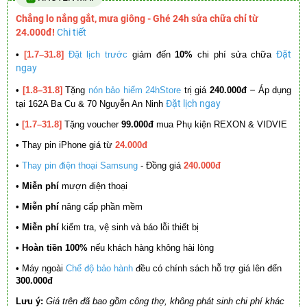
Chẳng lo nắng gắt, mưa giông - Ghé 24h sửa chữa chỉ từ
24.000đ!
Chi tiết
Đặt
•
[1.7–31.8]
Đặt lịch trước
giảm đến
10%
chi phí sửa chữa
ngay
–
•
[1.8–31.8]
Tặng
nón bảo hiểm 24hStore
trị giá
240.000đ
Áp dụng
Đặt lịch ngay
tại 162A Ba Cu & 70 Nguyễn An Ninh
•
[1.7–31.8]
Tặng voucher
99.000đ
mua Phụ kiện REXON & VIDVIE
•
Thay pin iPhone giá từ
24.000đ
•
Thay pin điện thoại Samsung
- Đồng giá
240.000đ
• Miễn phí
mượn điện thoại
• Miễn phí
nâng cấp phần mềm
•
Miễn phí
kiểm tra, vệ sinh và báo lỗi thiết bị
• Hoàn tiền 100%
nếu khách hàng không hài lòng
•
Máy ngoài
Chế độ bảo hành
đều có chính sách hỗ trợ giá lên đến
300.000đ
Lưu ý:
Giá trên đã bao gồm công thợ, không phát sinh chi phí khác