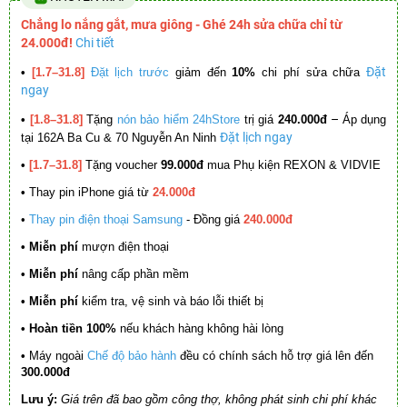
Chẳng lo nắng gắt, mưa giông - Ghé 24h sửa chữa chỉ từ
24.000đ!
Chi tiết
Đặt
•
[1.7–31.8]
Đặt lịch trước
giảm đến
10%
chi phí sửa chữa
ngay
–
•
[1.8–31.8]
Tặng
nón bảo hiểm 24hStore
trị giá
240.000đ
Áp dụng
Đặt lịch ngay
tại 162A Ba Cu & 70 Nguyễn An Ninh
•
[1.7–31.8]
Tặng voucher
99.000đ
mua Phụ kiện REXON & VIDVIE
•
Thay pin iPhone giá từ
24.000đ
•
Thay pin điện thoại Samsung
- Đồng giá
240.000đ
• Miễn phí
mượn điện thoại
• Miễn phí
nâng cấp phần mềm
•
Miễn phí
kiểm tra, vệ sinh và báo lỗi thiết bị
• Hoàn tiền 100%
nếu khách hàng không hài lòng
•
Máy ngoài
Chế độ bảo hành
đều có chính sách hỗ trợ giá lên đến
300.000đ
Lưu ý:
Giá trên đã bao gồm công thợ, không phát sinh chi phí khác