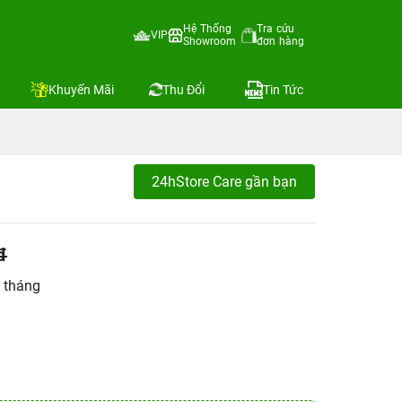
Hệ Thống
Tra cứu
VIP
Showroom
đơn hàng
Khuyến Mãi
Thu Đổi
Tin Tức
24hStore Care gần bạn
đ
 tháng