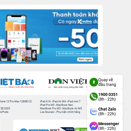
Quay về
đầu trang
1900 0351
(8h - 22h)
hone 12 Pro Max 128GB Cũ
iPad A16
-
iPad Air M4
-
iPad mini 7
iPad Pro M5
-
MacBook Neo
Chat Zalo
 SE 2025
MacBook Pro M5
-
MacBook Air M5
AirPods
Loa Sounarc
-
Phụ kiện chính hãng
(8h - 22h)
Messenger
(8h - 22h)