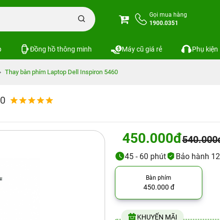
Gọi mua hàng
1900.0351
p
Đồng hồ thông minh
Máy cũ giá rẻ
Phụ kiện
Thay bàn phím Laptop Dell Inspiron 5460
60
450.000đ
540.000
45 - 60 phút
Bảo hành 12
Bàn phím
450.000 đ
KHUYẾN MÃI