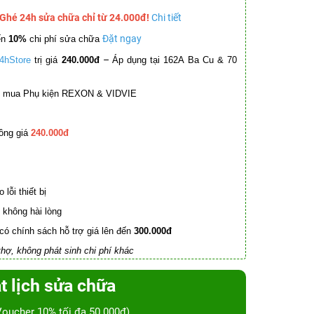
 Ghé 24h sửa chữa chỉ từ 24.000đ!
Chi tiết
Đặt ngay
ến
10%
chi phí sửa chữa
–
4hStore
trị giá
240.000đ
Áp dụng tại 162A Ba Cu & 70
mua Phụ kiện REXON & VIDVIE
ồng giá
240.000đ
lỗi thiết bị
không hài lòng
có chính sách hỗ trợ giá lên đến
300.000đ
hợ, không phát sinh chi phí khác
t lịch sửa chữa
Voucher 10% tối đa 50.000đ)