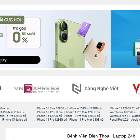
 Max cũ
iPhone 16 Plus 128GB cũ
-
iPhone 15 Plus 128GB cũ
iPhone 13 128GB Cũ
-
iP
16 Pro Max 256GB cũ
iPhone 16 128GB cũ
-
iPhone 14 Pro Max 128GB cũ
Watch cũ
-
AirPods cũ
one 15 Pro 128GB cũ
iPhone 15 128GB cũ
-
iPhone 13 Pro Max 128GB cũ
Watch Series 11
-
Watch
-
iPhone 15 Series cũ
iPhone 14 Pro 128GB cũ
-
iPhone 11 Pro Max 64GB cũ
Pencil Pro 2024
-
Apple 
Bệnh Viện Điện Thoại, Laptop 24h