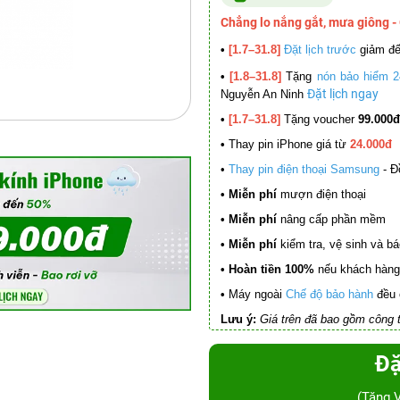
Chẳng lo nắng gắt, mưa giông -
•
[1.7–31.8]
Đặt lịch trước
giảm đ
•
[1.8–31.8]
Tặng
nón bảo hiểm 2
Đặt lịch ngay
Nguyễn An Ninh
•
[1.7–31.8]
Tặng voucher
99.000đ
•
Thay pin iPhone giá từ
24.000đ
•
Thay pin điện thoại Samsung
- Đ
• Miễn phí
mượn điện thoại
• Miễn phí
nâng cấp phần mềm
•
Miễn phí
kiểm tra, vệ sinh và báo 
• Hoàn tiền 100%
nếu khách hàng 
•
Máy ngoài
Chế độ bảo hành
đều 
Lưu ý:
Giá trên đã bao gồm công t
Đặ
(Tặng 