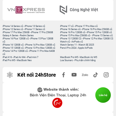
iPhone 14 Series cũ
-
iPhone 13 Series cũ
iPhone 17 cũ
-
iPhone 17 Pro Max cũ
iPhone 12 Series cũ
-
iPhone 11 Series cũ
iPhone 16 Series cũ
-
iPhone 16 Pro Max 256GB cũ
iPhone 17 Pro Max 256GB
-
iPhone 17 Pro 256GB
iPhone 16 Pro 128GB cũ
-
iPhone 15 Pro 128GB cũ
Galaxy A Series
-
Redmi Series
iPhone 15 Pro Max 256GB cũ
-
iPhone 15 Series cũ
iPhone 16 Plus 128GB cũ
-
iPhone 15 Plus 128GB
iPhone 13 128GB Cũ
-
iPhone 12 Pro Max 128GB Cũ
cũ
Watch cũ
-
AirPods cũ
iPhone 16 128GB cũ
-
iPhone 14 Pro Max 128GB cũ
Watch Series 11
-
Watch SE 2025
iPhone 15 128GB cũ
-
iPhone 13 Pro Max 128GB cũ
Pencil Pro 2024
-
Apple AirPods
iPhone 14 Pro 128GB cũ
-
iPhone 11 Pro Max 64GB
cũ
iPad A16
-
iPad Air M4
-
iPad mini 7
MacBook Pro M5
-
MacBook Air M5
iPad Pro M5
-
MacBook Neo
Loa Sounarc
-
Phụ kiện chính hãng
Kết nối 24hStore
Website thành viên:
Bệnh Viện Điện Thoại, Laptop 24h
Liên hệ