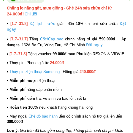
Chẳng lo nắng gắt, mưa giông - Ghé 24h sửa chữa chỉ từ
24.000đ!
Chi tiết
Đặt
•
[1.7–31.8]
Đặt lịch trước
giảm đến
10%
chi phí sửa chữa
ngay
–
•
[1.7–31.7]
Tặng
Cốc/Cáp sạc
chính hãng trị giá
590.000đ
Áp
Đặt ngay
dụng tại 162A Ba Cu, Vũng Tàu, Hồ Chí Minh
•
[1.7–31.8]
Tặng voucher
99.000đ
mua Phụ kiện REXON & VIDVIE
•
Thay pin iPhone giá từ
24.000đ
•
Thay pin điện thoại Samsung
- Đồng giá
240.000đ
• Miễn phí
mượn điện thoại
• Miễn phí
nâng cấp phần mềm
•
Miễn phí
kiểm tra, vệ sinh và báo lỗi thiết bị
• Hoàn tiền 100%
nếu khách hàng không hài lòng
•
Máy ngoài
Chế độ bảo hành
đều có chính sách hỗ trợ giá lên đến
300.000đ
Lưu ý:
Giá trên đã bao gồm công thợ, không phát sinh chi phí khác