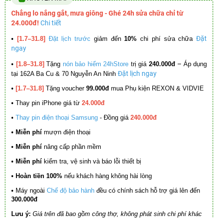
Chẳng lo nắng gắt, mưa giông - Ghé 24h sửa chữa chỉ từ
24.000đ!
Chi tiết
Đặt
•
[1.7–31.8]
Đặt lịch trước
giảm đến
10%
chi phí sửa chữa
ngay
–
•
[1.8–31.8]
Tặng
nón bảo hiểm 24hStore
trị giá
240.000đ
Áp dụng
Đặt lịch ngay
tại 162A Ba Cu & 70 Nguyễn An Ninh
•
[1.7–31.8]
Tặng voucher
99.000đ
mua Phụ kiện REXON & VIDVIE
•
Thay pin iPhone giá từ
24.000đ
•
Thay pin điện thoại Samsung
- Đồng giá
240.000đ
• Miễn phí
mượn điện thoại
• Miễn phí
nâng cấp phần mềm
•
Miễn phí
kiểm tra, vệ sinh và báo lỗi thiết bị
• Hoàn tiền 100%
nếu khách hàng không hài lòng
•
Máy ngoài
Chế độ bảo hành
đều có chính sách hỗ trợ giá lên đến
300.000đ
Lưu ý:
Giá trên đã bao gồm công thợ, không phát sinh chi phí khác