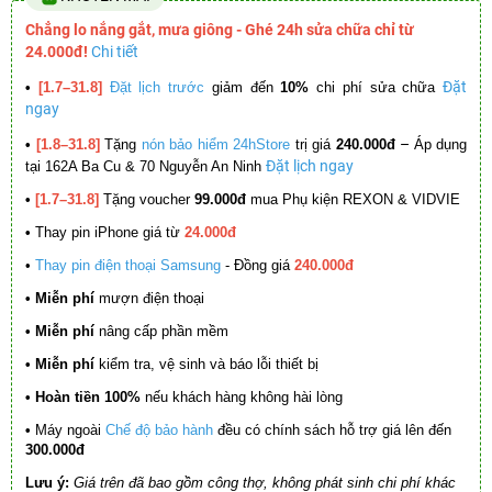
Chẳng lo nắng gắt, mưa giông - Ghé 24h sửa chữa chỉ từ
24.000đ!
Chi tiết
Đặt
•
[1.7–31.8]
Đặt lịch trước
giảm đến
10%
chi phí sửa chữa
ngay
–
•
[1.8–31.8]
Tặng
nón bảo hiểm 24hStore
trị giá
240.000đ
Áp dụng
Đặt lịch ngay
tại 162A Ba Cu & 70 Nguyễn An Ninh
•
[1.7–31.8]
Tặng voucher
99.000đ
mua Phụ kiện REXON & VIDVIE
•
Thay pin iPhone giá từ
24.000đ
•
Thay pin điện thoại Samsung
- Đồng giá
240.000đ
• Miễn phí
mượn điện thoại
• Miễn phí
nâng cấp phần mềm
•
Miễn phí
kiểm tra, vệ sinh và báo lỗi thiết bị
• Hoàn tiền 100%
nếu khách hàng không hài lòng
•
Máy ngoài
Chế độ bảo hành
đều có chính sách hỗ trợ giá lên đến
300.000đ
Lưu ý:
Giá trên đã bao gồm công thợ, không phát sinh chi phí khác