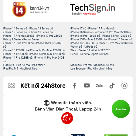
iPhone 14 Series cũ
-
iPhone 13 Series cũ
iPhone 17 cũ
-
iPhone 17 Pro Max cũ
iPhone 12 Series cũ
-
iPhone 11 Series cũ
iPhone 16 Series cũ
-
iPhone 16 Pro Max 256GB cũ
iPhone 17 Pro Max 256GB
-
iPhone 17 Pro 256GB
iPhone 16 Pro 128GB cũ
-
iPhone 15 Pro 128GB cũ
Galaxy A Series
-
Redmi Series
iPhone 15 Pro Max 256GB cũ
-
iPhone 15 Series cũ
iPhone 16 Plus 128GB cũ
-
iPhone 15 Plus 128GB
iPhone 13 128GB Cũ
-
iPhone 12 Pro Max 128GB Cũ
cũ
Watch cũ
-
AirPods cũ
iPhone 16 128GB cũ
-
iPhone 14 Pro Max 128GB cũ
Watch Series 11
-
Watch SE 2025
iPhone 15 128GB cũ
-
iPhone 13 Pro Max 128GB cũ
Pencil Pro 2024
-
Apple AirPods
iPhone 14 Pro 128GB cũ
-
iPhone 11 Pro Max 64GB
cũ
iPad A16
-
iPad Air M4
-
iPad mini 7
MacBook Pro M5
-
MacBook Air M5
iPad Pro M5
-
MacBook Neo
Loa Sounarc
-
Phụ kiện chính hãng
Kết nối 24hStore
Website thành viên:
Bệnh Viện Điện Thoại, Laptop 24h
Liên hệ