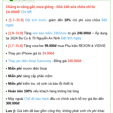
Chẳng lo nắng gắt, mưa giông - Ghé 24h sửa chữa chỉ từ
24.000đ!
Chi tiết
Đặt
•
[1.7–31.8]
Đặt lịch trước
giảm đến
10%
chi phí sửa chữa
ngay
–
•
[1.8–31.8]
Tặng
nón bảo hiểm 24hStore
trị giá
240.000đ
Áp dụng
Đặt lịch ngay
tại 162A Ba Cu & 70 Nguyễn An Ninh
•
[1.7–31.8]
Tặng voucher
99.000đ
mua Phụ kiện REXON & VIDVIE
•
Thay pin iPhone giá từ
24.000đ
•
Thay pin điện thoại Samsung
- Đồng giá
240.000đ
• Miễn phí
mượn điện thoại
• Miễn phí
nâng cấp phần mềm
•
Miễn phí
kiểm tra, vệ sinh và báo lỗi thiết bị
• Hoàn tiền 100%
nếu khách hàng không hài lòng
•
Máy ngoài
Chế độ bảo hành
đều có chính sách hỗ trợ giá lên đến
300.000đ
Lưu ý:
Giá trên đã bao gồm công thợ, không phát sinh chi phí khác