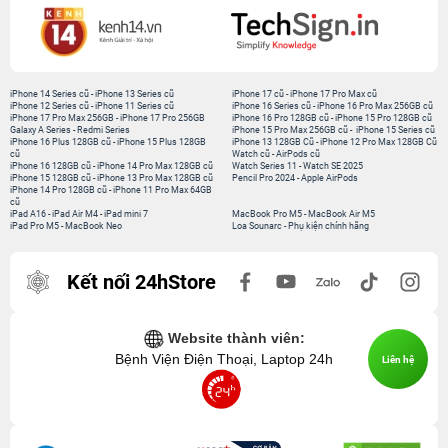
iPhone 14 Series cũ
-
iPhone 13 Series cũ
iPhone 17 cũ
-
iPhone 17 Pro Max cũ
iPhone 12 Series cũ
-
iPhone 11 Series cũ
iPhone 16 Series cũ
-
iPhone 16 Pro Max 256GB cũ
iPhone 17 Pro Max 256GB
-
iPhone 17 Pro 256GB
iPhone 16 Pro 128GB cũ
-
iPhone 15 Pro 128GB cũ
Galaxy A Series
-
Redmi Series
iPhone 15 Pro Max 256GB cũ
-
iPhone 15 Series cũ
iPhone 16 Plus 128GB cũ
-
iPhone 15 Plus 128GB
iPhone 13 128GB Cũ
-
iPhone 12 Pro Max 128GB Cũ
cũ
Watch cũ
-
AirPods cũ
iPhone 16 128GB cũ
-
iPhone 14 Pro Max 128GB cũ
Watch Series 11
-
Watch SE 2025
iPhone 15 128GB cũ
-
iPhone 13 Pro Max 128GB cũ
Pencil Pro 2024
-
Apple AirPods
iPhone 14 Pro 128GB cũ
-
iPhone 11 Pro Max 64GB
cũ
iPad A16
-
iPad Air M4
-
iPad mini 7
MacBook Pro M5
-
MacBook Air M5
iPad Pro M5
-
MacBook Neo
Loa Sounarc
-
Phụ kiện chính hãng
Kết nối 24hStore
Website thành viên:
Bệnh Viện Điện Thoại, Laptop 24h
Liên hệ