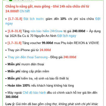
Chẳng lo nắng gắt, mưa giông - Ghé 24h sửa chữa chỉ từ
24.000đ!
Chi tiết
Đặt
•
[1.7–31.8]
Đặt lịch trước
giảm đến
10%
chi phí sửa chữa
ngay
–
•
[1.8–31.8]
Tặng
nón bảo hiểm 24hStore
trị giá
240.000đ
Áp dụng
Đặt lịch ngay
tại 162A Ba Cu & 70 Nguyễn An Ninh
•
[1.7–31.8]
Tặng voucher
99.000đ
mua Phụ kiện REXON & VIDVIE
•
Thay pin iPhone giá từ
24.000đ
•
Thay pin điện thoại Samsung
- Đồng giá
240.000đ
• Miễn phí
mượn điện thoại
• Miễn phí
nâng cấp phần mềm
•
Miễn phí
kiểm tra, vệ sinh và báo lỗi thiết bị
• Hoàn tiền 100%
nếu khách hàng không hài lòng
•
Máy ngoài
Chế độ bảo hành
đều có chính sách hỗ trợ giá lên đến
300.000đ
Lưu ý:
Giá trên đã bao gồm công thợ, không phát sinh chi phí khác