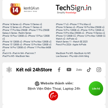
iPhone 14 Series cũ
-
iPhone 13 Series cũ
iPhone 17 cũ
-
iPhone 17 Pro Max cũ
iPhone 12 Series cũ
-
iPhone 11 Series cũ
iPhone 16 Series cũ
-
iPhone 16 Pro Max 256GB cũ
iPhone 17 Pro Max 256GB
-
iPhone 17 Pro 256GB
iPhone 16 Pro 128GB cũ
-
iPhone 15 Pro 128GB cũ
Galaxy A Series
-
Redmi Series
iPhone 15 Pro Max 256GB cũ
-
iPhone 15 Series cũ
iPhone 16 Plus 128GB cũ
-
iPhone 15 Plus 128GB
iPhone 13 128GB Cũ
-
iPhone 12 Pro Max 128GB Cũ
cũ
Watch cũ
-
AirPods cũ
iPhone 16 128GB cũ
-
iPhone 14 Pro Max 128GB cũ
Watch Series 11
-
Watch SE 2025
iPhone 15 128GB cũ
-
iPhone 13 Pro Max 128GB cũ
Pencil Pro 2024
-
Apple AirPods
iPhone 14 Pro 128GB cũ
-
iPhone 11 Pro Max 64GB
cũ
iPad A16
-
iPad Air M4
-
iPad mini 7
MacBook Pro M5
-
MacBook Air M5
iPad Pro M5
-
MacBook Neo
Loa Sounarc
-
Phụ kiện chính hãng
Kết nối 24hStore
Website thành viên:
Bệnh Viện Điện Thoại, Laptop 24h
Liên hệ