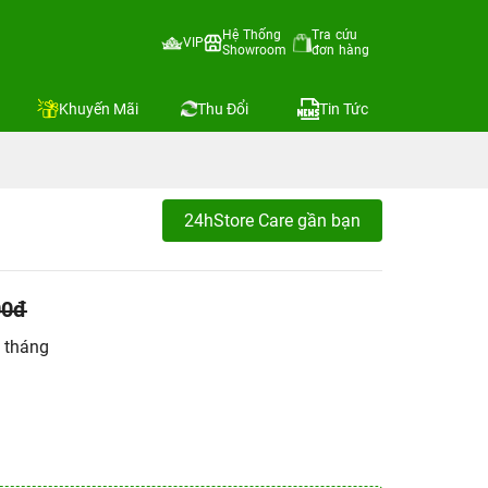
Hệ Thống
Tra cứu
VIP
Showroom
đơn hàng
Khuyến Mãi
Thu Đổi
Tin Tức
24hStore Care gần bạn
00đ
 tháng