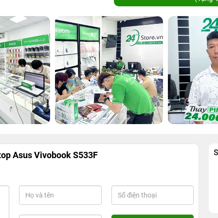
top Asus Vivobook S533F