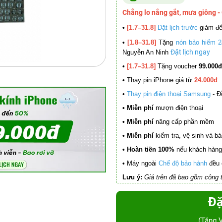
Chẳng lo nắng gắt, mưa giông -
•
[1.7–31.8]
Đặt lịch trước
giảm đ
•
[1.8–31.8]
Tặng
nón bảo hiểm 2
Đặt lịch ngay
Nguyễn An Ninh
•
[1.7–31.8]
Tặng voucher
99.000đ
•
Thay pin iPhone giá từ
24.000đ
•
Thay pin điện thoại Samsung
- Đ
• Miễn phí
mượn điện thoại
• Miễn phí
nâng cấp phần mềm
•
Miễn phí
kiểm tra, vệ sinh và báo 
• Hoàn tiền 100%
nếu khách hàng 
•
Máy ngoài
Chế độ bảo hành
đều 
Lưu ý:
Giá trên đã bao gồm công t
Đặ
(Tặng 