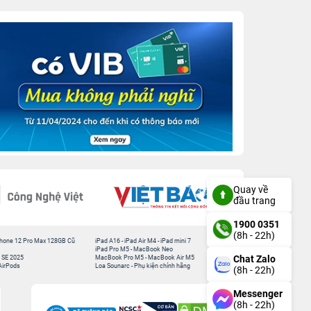
Quay về
đầu trang
1900 0351
(8h - 22h)
hone 12 Pro Max 128GB Cũ
iPad A16
-
iPad Air M4
-
iPad mini 7
iPad Pro M5
-
MacBook Neo
Chat Zalo
 SE 2025
MacBook Pro M5
-
MacBook Air M5
AirPods
Loa Sounarc
-
Phụ kiện chính hãng
(8h - 22h)
Messenger
(8h - 22h)