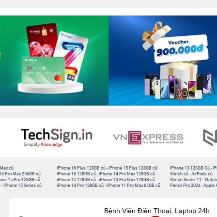
 Max cũ
iPhone 16 Plus 128GB cũ
-
iPhone 15 Plus 128GB cũ
iPhone 13 128GB Cũ
-
iP
16 Pro Max 256GB cũ
iPhone 16 128GB cũ
-
iPhone 14 Pro Max 128GB cũ
Watch cũ
-
AirPods cũ
one 15 Pro 128GB cũ
iPhone 15 128GB cũ
-
iPhone 13 Pro Max 128GB cũ
Watch Series 11
-
Watch
-
iPhone 15 Series cũ
iPhone 14 Pro 128GB cũ
-
iPhone 11 Pro Max 64GB cũ
Pencil Pro 2024
-
Apple 
Bệnh Viện Điện Thoại, Laptop 24h