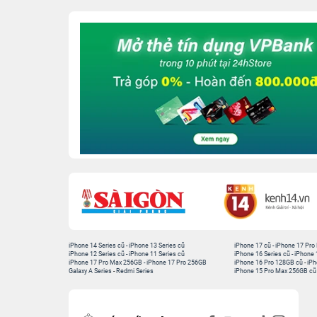
iPhone 14 Series cũ
-
iPhone 13 Series cũ
iPhone 17 cũ
-
iPhone 17 Pro
iPhone 12 Series cũ
-
iPhone 11 Series cũ
iPhone 16 Series cũ
-
iPhone 
iPhone 17 Pro Max 256GB
-
iPhone 17 Pro 256GB
iPhone 16 Pro 128GB cũ
-
iPh
Galaxy A Series
-
Redmi Series
iPhone 15 Pro Max 256GB cũ