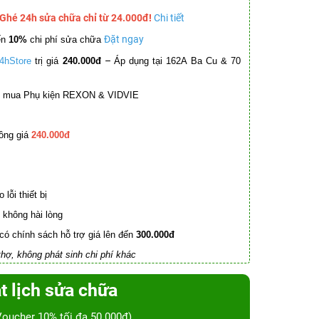
 Ghé 24h sửa chữa chỉ từ 24.000đ!
Chi tiết
Đặt ngay
ến
10%
chi phí sửa chữa
–
4hStore
trị giá
240.000đ
Áp dụng tại 162A Ba Cu & 70
mua Phụ kiện REXON & VIDVIE
ồng giá
240.000đ
lỗi thiết bị
không hài lòng
có chính sách hỗ trợ giá lên đến
300.000đ
hợ, không phát sinh chi phí khác
t lịch sửa chữa
Voucher 10% tối đa 50.000đ)