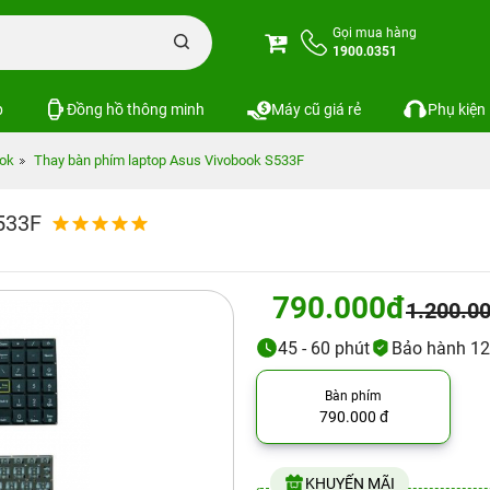
Gọi mua hàng
1900.0351
p
Đồng hồ thông minh
Máy cũ giá rẻ
Phụ kiện
ok
Thay bàn phím laptop Asus Vivobook S533F
533F
790.000đ
1.200.0
45 - 60 phút
Bảo hành 12
Bàn phím
790.000 đ
KHUYẾN MÃI