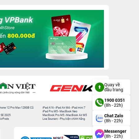
Quay về
đầu trang
1900 0351
(8h - 22h)
hone 12 Pro Max 128GB Cũ
iPad A16
-
iPad Air M4
-
iPad mini 7
iPad Pro M5
-
MacBook Neo
Chat Zalo
 SE 2025
MacBook Pro M5
-
MacBook Air M5
AirPods
Loa Sounarc
-
Phụ kiện chính hãng
(8h - 22h)
Messenger
(8h - 22h)