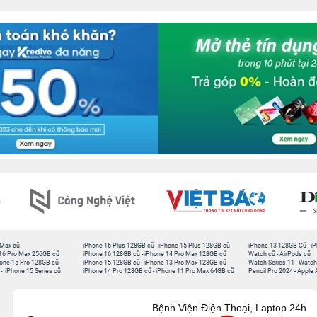
 Max cũ
iPhone 16 Plus 128GB cũ
-
iPhone 15 Plus 128GB cũ
iPhone 13 128GB Cũ
-
iP
16 Pro Max 256GB cũ
iPhone 16 128GB cũ
-
iPhone 14 Pro Max 128GB cũ
Watch cũ
-
AirPods cũ
one 15 Pro 128GB cũ
iPhone 15 128GB cũ
-
iPhone 13 Pro Max 128GB cũ
Watch Series 11
-
Watch
-
iPhone 15 Series cũ
iPhone 14 Pro 128GB cũ
-
iPhone 11 Pro Max 64GB cũ
Pencil Pro 2024
-
Apple 
Bệnh Viện Điện Thoại, Laptop 24h