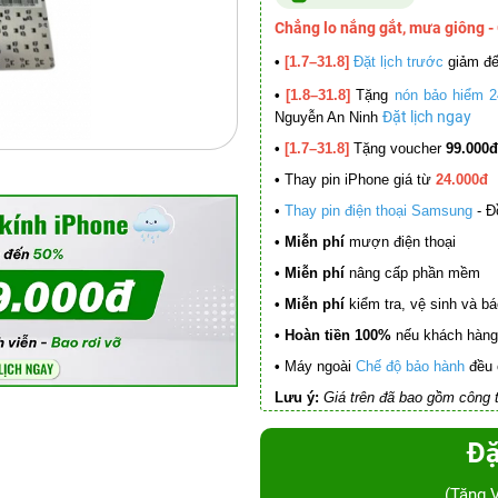
Chẳng lo nắng gắt, mưa giông -
•
[1.7–31.8]
Đặt lịch trước
giảm đ
•
[1.8–31.8]
Tặng
nón bảo hiểm 2
Đặt lịch ngay
Nguyễn An Ninh
•
[1.7–31.8]
Tặng voucher
99.000đ
•
Thay pin iPhone giá từ
24.000đ
•
Thay pin điện thoại Samsung
- Đ
• Miễn phí
mượn điện thoại
• Miễn phí
nâng cấp phần mềm
•
Miễn phí
kiểm tra, vệ sinh và báo 
• Hoàn tiền 100%
nếu khách hàng 
•
Máy ngoài
Chế độ bảo hành
đều 
Lưu ý:
Giá trên đã bao gồm công t
Đặ
(Tặng 