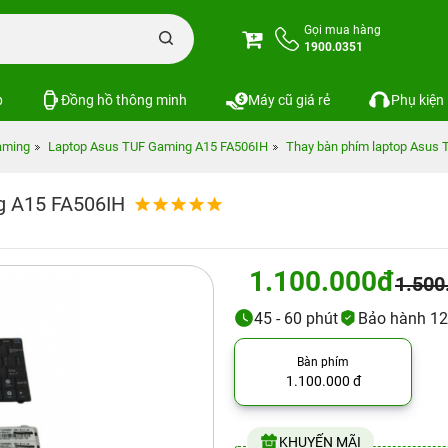
Gọi mua hàng
1900.0351
p
Đồng hồ thông minh
Máy cũ giá rẻ
Phụ kiện
aming
Laptop Asus TUF Gaming A15 FA506IH
Thay bàn phím laptop Asus
g A15 FA506IH
1.100.000đ
1.500
45 - 60 phút
Bảo hành 12
Bàn phím
1.100.000 đ
KHUYẾN MÃI