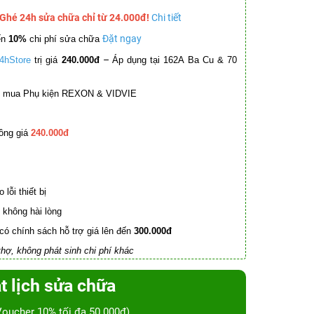
 Ghé 24h sửa chữa chỉ từ 24.000đ!
Chi tiết
Đặt ngay
ến
10%
chi phí sửa chữa
–
4hStore
trị giá
240.000đ
Áp dụng tại 162A Ba Cu & 70
mua Phụ kiện REXON & VIDVIE
ồng giá
240.000đ
lỗi thiết bị
không hài lòng
có chính sách hỗ trợ giá lên đến
300.000đ
hợ, không phát sinh chi phí khác
t lịch sửa chữa
Voucher 10% tối đa 50.000đ)