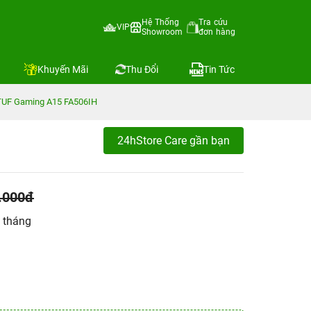
Hệ Thống
Tra cứu
VIP
Showroom
đơn hàng
Khuyến Mãi
Thu Đổi
Tin Tức
 TUF Gaming A15 FA506IH
24hStore Care gần bạn
.000đ
 tháng