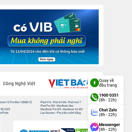
Quay về
đầu trang
1900 0351
(8h - 22h)
hone 12 Pro Max 128GB Cũ
iPad A16
-
iPad Air M4
-
iPad mini 7
iPad Pro M5
-
MacBook Neo
Chat Zalo
 SE 2025
MacBook Pro M5
-
MacBook Air M5
AirPods
Loa Sounarc
-
Phụ kiện chính hãng
(8h - 22h)
Messenger
(8h - 22h)