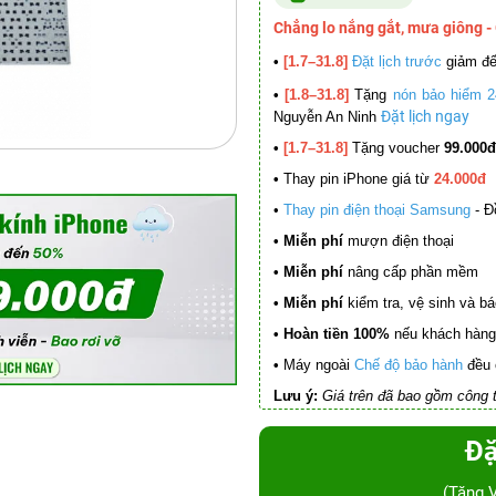
Chẳng lo nắng gắt, mưa giông -
•
[1.7–31.8]
Đặt lịch trước
giảm đ
•
[1.8–31.8]
Tặng
nón bảo hiểm 2
Đặt lịch ngay
Nguyễn An Ninh
•
[1.7–31.8]
Tặng voucher
99.000đ
•
Thay pin iPhone giá từ
24.000đ
•
Thay pin điện thoại Samsung
- Đ
• Miễn phí
mượn điện thoại
• Miễn phí
nâng cấp phần mềm
•
Miễn phí
kiểm tra, vệ sinh và báo 
• Hoàn tiền 100%
nếu khách hàng 
•
Máy ngoài
Chế độ bảo hành
đều 
Lưu ý:
Giá trên đã bao gồm công t
Đặ
(Tặng 