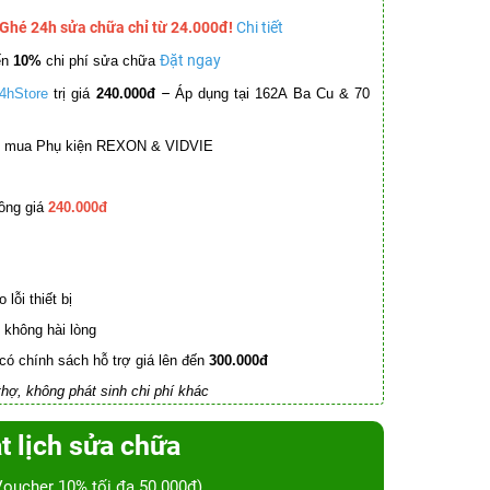
 Ghé 24h sửa chữa chỉ từ 24.000đ!
Chi tiết
Đặt ngay
ến
10%
chi phí sửa chữa
–
4hStore
trị giá
240.000đ
Áp dụng tại 162A Ba Cu & 70
mua Phụ kiện REXON & VIDVIE
ồng giá
240.000đ
lỗi thiết bị
không hài lòng
có chính sách hỗ trợ giá lên đến
300.000đ
hợ, không phát sinh chi phí khác
t lịch sửa chữa
Voucher 10% tối đa 50.000đ)