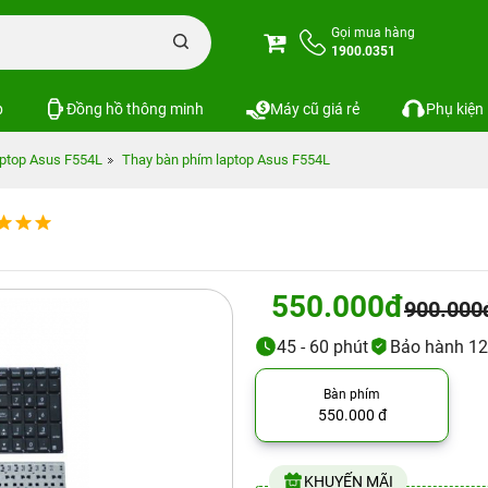
Gọi mua hàng
1900.0351
p
Đồng hồ thông minh
Máy cũ giá rẻ
Phụ kiện
ptop Asus F554L
Thay bàn phím laptop Asus F554L
550.000đ
900.000
45 - 60 phút
Bảo hành 12
Bàn phím
550.000 đ
KHUYẾN MÃI