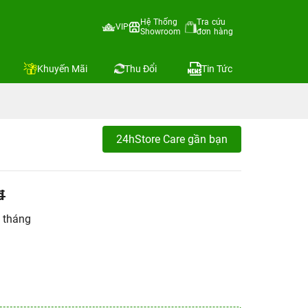
Hệ Thống
Tra cứu
VIP
Showroom
đơn hàng
Khuyến Mãi
Thu Đổi
Tin Tức
24hStore Care gần bạn
đ
 tháng