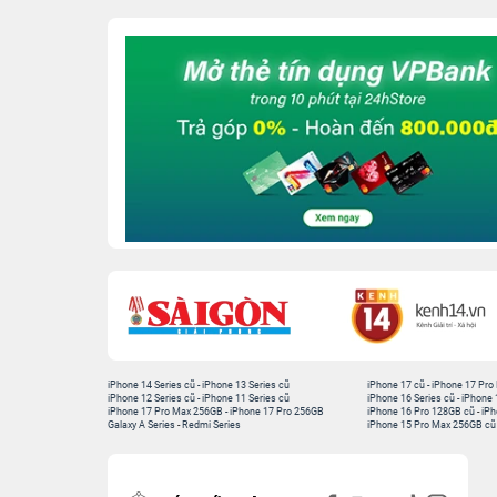
iPhone 14 Series cũ
-
iPhone 13 Series cũ
iPhone 17 cũ
-
iPhone 17 Pro
iPhone 12 Series cũ
-
iPhone 11 Series cũ
iPhone 16 Series cũ
-
iPhone 
iPhone 17 Pro Max 256GB
-
iPhone 17 Pro 256GB
iPhone 16 Pro 128GB cũ
-
iPh
Galaxy A Series
-
Redmi Series
iPhone 15 Pro Max 256GB cũ