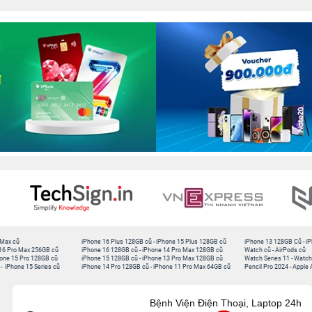
 Max cũ
iPhone 16 Plus 128GB cũ
-
iPhone 15 Plus 128GB cũ
iPhone 13 128GB Cũ
-
iP
16 Pro Max 256GB cũ
iPhone 16 128GB cũ
-
iPhone 14 Pro Max 128GB cũ
Watch cũ
-
AirPods cũ
one 15 Pro 128GB cũ
iPhone 15 128GB cũ
-
iPhone 13 Pro Max 128GB cũ
Watch Series 11
-
Watch
-
iPhone 15 Series cũ
iPhone 14 Pro 128GB cũ
-
iPhone 11 Pro Max 64GB cũ
Pencil Pro 2024
-
Apple 
Bệnh Viện Điện Thoại, Laptop 24h