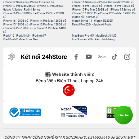
iPhone 12 Series cũ
-
iPhone 11 Series cũ
iPhone 16 Series cũ
-
iPhone 16 Pro Max 256GB cũ
iPhone 17 Pro Max 256GB
-
iPhone 17 Pro 256GB
iPhone 16 Pro 128GB cũ
-
iPhone 15 Pro 128GB cũ
Galaxy A Series
-
Redmi Series
iPhone 15 Pro Max 256GB cũ
-
iPhone 15 Series cũ
iPhone 16 Plus 128GB cũ
-
iPhone 15 Plus 128GB
iPhone 13 128GB Cũ
-
iPhone 12 Pro Max 128GB Cũ
cũ
Watch cũ
-
AirPods cũ
iPhone 16 128GB cũ
-
iPhone 14 Pro Max 128GB cũ
Watch Series 11
-
Watch SE 2025
iPhone 15 128GB cũ
-
iPhone 13 Pro Max 128GB cũ
Pencil Pro 2024
-
Apple AirPods
iPhone 14 Pro 128GB cũ
-
iPhone 11 Pro Max 64GB
cũ
iPad A16
-
iPad Air M4
-
iPad mini 7
MacBook Pro M5
-
MacBook Air M5
iPad Pro M5
-
MacBook Neo
Loa Sounarc
-
Phụ kiện chính hãng
Kết nối 24hStore
Website thành viên:
Bệnh Viện Điện Thoại, Laptop 24h
Liên hệ
CÔNG TY TNHH CÔNG NGHỆ ISTAR GCNDKHKD: 0316635415 do Sở KH & ĐT