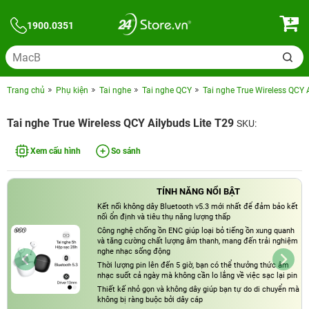
1900.0351
Trang chủ
Phụ kiện
Tai nghe
Tai nghe QCY
Tai nghe True Wireless QCY 
Tai nghe True Wireless QCY Ailybuds Lite T29
SKU:
Xem cấu hình
So sánh
TÍNH NĂNG NỔI BẬT
Kết nối không dây Bluetooth v5.3 mới nhất để đảm bảo kết
nối ổn định và tiêu thụ năng lượng thấp
Công nghệ chống ồn ENC giúp loại bỏ tiếng ồn xung quanh
và tăng cường chất lượng âm thanh, mang đến trải nghiệm
nghe nhạc sống động
Thời lượng pin lên đến 5 giờ, bạn có thể thưởng thức âm
nhạc suốt cả ngày mà không cần lo lắng về việc sạc lại pin
Thiết kế nhỏ gọn và không dây giúp bạn tự do di chuyển mà
không bị ràng buộc bởi dây cáp