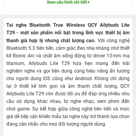
Xem cấu hình chi tiết
Tai nghe Bluetooth True Wireless QCY Ailybuds Lite
T29
- một sản phẩm nổi bật trong lĩnh vực thiết bị âm
thanh giá hợp lý nhưng chất lượng cao.
Với công nghệ
Bluetooth 5.3 tiên tiến, cảm giác đeo nhẹ nhàng nhờ thiết
kế Bionic Arc và chất âm sống động từ driver 13 mm mạ
titanium, Ailybuds Lite T29 hứa hẹn mang đến trải
nghiệm nghe và gọi tiện dụng cùng hiệu năng ấn tượng
cho người dùng iOS cũng như Android. Không chỉ dừng
lại ở thiết kế tinh gọn và âm thanh chất lượng, QCY
Ailybuds Lite T29 còn được tối ưu để đáp ứng nhiều nhu
cầu sử dụng khác nhau, từ nghe nhạc, xem phim đến
chơi game. Sự kết hợp giữa công nghệ tiên tiến và mức
giá dễ tiếp cận khiến mẫu tai nghe này trở thành lựa chọn
đáng cân nhắc cho mọi đối tượng người dùng.