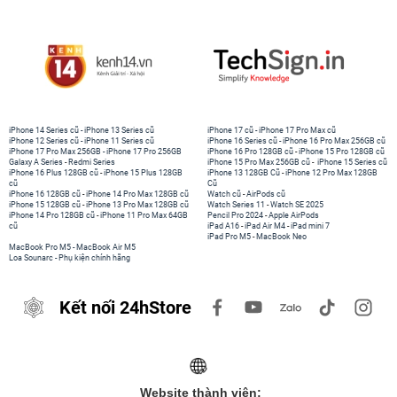
cho những ai muốn một chiếc tai nghe vừa thời trang,
vừa đầy đủ tính năng mà không phải chi quá nhiều.
iPhone 14 Series cũ
-
iPhone 13 Series cũ
iPhone 17 cũ
-
iPhone 17 Pro Max cũ
iPhone 12 Series cũ
-
iPhone 11 Series cũ
iPhone 16 Series cũ
-
iPhone 16 Pro Max 256GB cũ
iPhone 17 Pro Max 256GB
-
iPhone 17 Pro 256GB
iPhone 16 Pro 128GB cũ
-
iPhone 15 Pro 128GB cũ
Galaxy A Series
-
Redmi Series
iPhone 15 Pro Max 256GB cũ
-
iPhone 15 Series cũ
iPhone 16 Plus 128GB cũ
-
iPhone 15 Plus 128GB
iPhone 13 128GB Cũ
-
iPhone 12 Pro Max 128GB
cũ
Cũ
iPhone 16 128GB cũ
-
iPhone 14 Pro Max 128GB cũ
Watch cũ
-
AirPods cũ
iPhone 15 128GB cũ
-
iPhone 13 Pro Max 128GB cũ
Watch Series 11
-
Watch SE 2025
iPhone 14 Pro 128GB cũ
-
iPhone 11 Pro Max 64GB
Pencil Pro 2024
-
Apple AirPods
cũ
iPad A16
-
iPad Air M4
-
iPad mini 7
iPad Pro M5
-
MacBook Neo
MacBook Pro M5
-
MacBook Air M5
Loa Sounarc
-
Phụ kiện chính hãng
Kết nối 24hStore
Website thành viên: