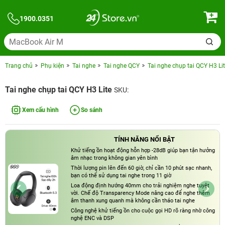
1900.0351
Trang chủ
Phụ kiện
Tai nghe
Tai nghe QCY
Tai nghe chụp tai QCY H3 Li
Tai nghe chụp tai QCY H3 Lite
SKU:
Xem cấu hình
So sánh
TÍNH NĂNG NỔI BẬT
Khử tiếng ồn hoạt động hỗn hợp -28dB giúp bạn tận hưởng
âm nhạc trong không gian yên bình
Thời lượng pin lên đến 60 giờ, chỉ cần 10 phút sạc nhanh,
bạn có thể sử dụng tai nghe trong 11 giờ
Loa động định hướng 40mm cho trải nghiệm nghe tuyệt
vời. Chế độ Transparency Mode nâng cao để nghe thêm
âm thanh xung quanh mà không cần tháo tai nghe
Công nghệ khử tiếng ồn cho cuộc gọi HD rõ ràng nhờ công
nghệ ENC và DSP