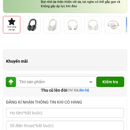
Bọt nhớ da thân thiện với da, tai nghe có thể gấp gọn và
không gây áp lực khi đeo
9 chế độ EQ đặc sắc, tùy chỉnh âm thanh phù hợp với từng
thể loại nhạc trên ứng dụng QCY
Khuyến mãi
Kiểm tra
Thu cũ lên đời
Chỉ từ
Liên hệ
ĐĂNG KÍ NHẬN THÔNG TIN KHI CÓ HÀNG