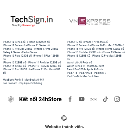
để tối ưu trải nghiệm nghe trong môi trường hiện đại.
iPhone 14 Series cũ
-
iPhone 13 Series cũ
iPhone 17 cũ
-
iPhone 17 Pro Max cũ
iPhone 12 Series cũ
-
iPhone 11 Series cũ
iPhone 16 Series cũ
-
iPhone 16 Pro Max 256GB cũ
iPhone 17 Pro Max 256GB
-
iPhone 17 Pro 256GB
iPhone 16 Pro 128GB cũ
-
iPhone 15 Pro 128GB cũ
Galaxy A Series
-
Redmi Series
iPhone 15 Pro Max 256GB cũ
-
iPhone 15 Series cũ
iPhone 16 Plus 128GB cũ
-
iPhone 15 Plus 128GB
iPhone 13 128GB Cũ
-
iPhone 12 Pro Max 128GB
cũ
Cũ
iPhone 16 128GB cũ
-
iPhone 14 Pro Max 128GB cũ
Watch cũ
-
AirPods cũ
iPhone 15 128GB cũ
-
iPhone 13 Pro Max 128GB cũ
Watch Series 11
-
Watch SE 2025
iPhone 14 Pro 128GB cũ
-
iPhone 11 Pro Max 64GB
Pencil Pro 2024
-
Apple AirPods
cũ
iPad A16
-
iPad Air M4
-
iPad mini 7
iPad Pro M5
-
MacBook Neo
MacBook Pro M5
-
MacBook Air M5
Loa Sounarc
-
Phụ kiện chính hãng
Kết nối 24hStore
Website thành viên: