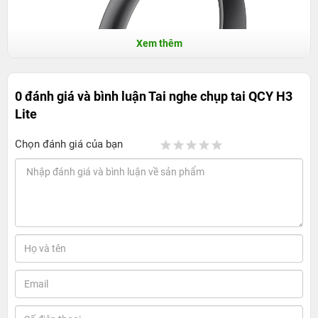
Xem thêm
0 đánh giá và bình luận
Tai nghe chụp tai QCY H3
Lite
Chọn đánh giá của bạn
Tai nghe chụp tai QCY H3 Lite - Pin lâu,
chống ồn tiện dụng mỗi ngày
1. Giới thiệu tai nghe chụp tai QCY H3 Lite
Tai nghe chụp tai QCY H3 Lite là mẫu tai nghe không dây
nổi bật nhờ thiết kế hiện đại, cảm giác đeo thoải mái và