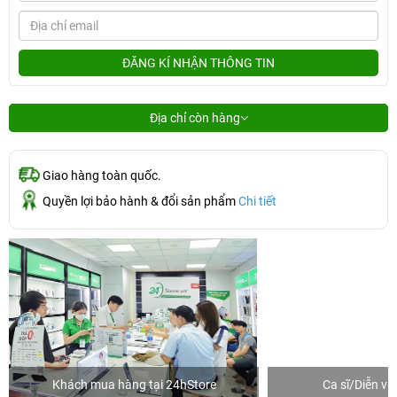
ĐĂNG KÍ NHẬN THÔNG TIN
Địa chỉ còn hàng
Giao hàng toàn quốc.
Quyền lợi bảo hành & đổi sản phẩm
Chi tiết
Khách mua hàng tại 24hStore
Ca sĩ/Diễn v