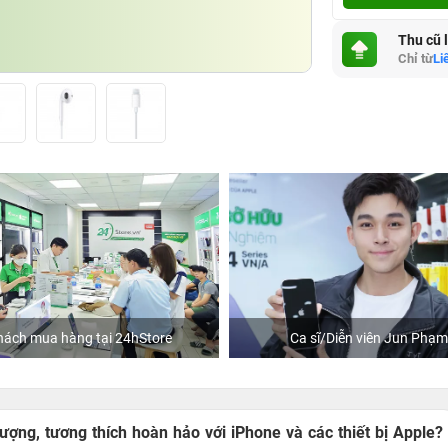
Thu cũ 
Chỉ từ
Li
ách mua hàng tại 24hStore
Ca sĩ/Diễn viên Jun Phạm
ượng, tương thích hoàn hảo với iPhone và các thiết bị Apple?