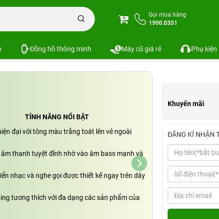
he Apple Earpods with Lightning Connector | Chính hãng - TBH
Gọi mua hàng
1900.0351
ing Connector | Chính hãng - TBH
SKU:
p
Đồng hồ thông minh
Máy cũ giá rẻ
Phụ kiện
Khuyến mãi
TÍNH NĂNG NỔI BẬT
iện đại với tông màu trắng toát lên vẻ ngoài
ĐĂNG KÍ NHẬN 
 âm thanh tuyệt đỉnh nhờ vào âm bass mạnh và
iển nhạc và nghe gọi được thiết kế ngay trên dây
ning tương thích với đa dạng các sản phẩm của