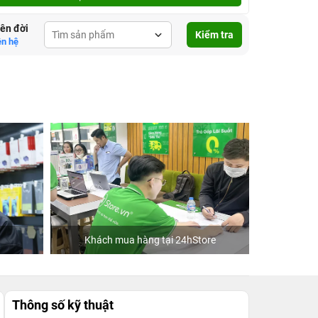
lên đời
Kiểm tra
ên hệ
Khách mua hàng tại 24hStore
Ca
Thông số kỹ thuật