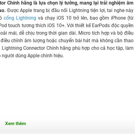
or Chính hãng là lựa chọn lý tưởng, mang lại trải nghiệm âm
ao.
Được Apple trang bị đầu nối Lightning tiện lợi, tai nghe này
có
cổng Lightning
và chạy iOS 10 trở lên, bao gồm iPhone (từ
iPod touch tương thích iOS 10+. Với thiết kế EarPods độc quyền
ải mái, dễ chịu trong thời gian dài. Micro tích hợp và bộ điều
, điều chỉnh âm lượng hoặc chuyển bài hát mà không cần thao
th Lightning Connector Chính hãng phù hợp cho cả học tập, làm
ho người dùng Apple chính hiệu.
Xem thêm