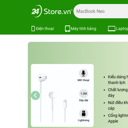
Trang chủ
Phụ kiện
Tai nghe
Tai nghe iPhone
Tai ng
Tai nghe Apple Earpods with Lightn
Xem cấu hình
So sánh
Điện thoại
Máy tính bảng
Lapto
Kiểu dáng h
thanh lịch
Chất lượng
dày
Nút điều kh
cáp
Cổng light
Apple