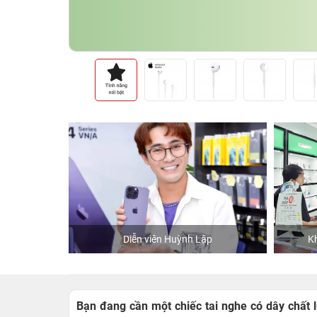
hStore
Diễn viên Huỳnh Lập
Kh
Bạn đang cần một chiếc tai nghe có dây chất l