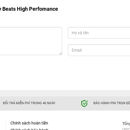
y Beats High Perfomance
mance - Âm thanh sống động cực chất
g đến cho bạn nhiều lựa chọn hơn với mức giá phải chăng và
hỉ hỗ trợ sạc cáp qua
cổng Lightning
. Bên cạnh đó, sản phẩm
irPods 3 tiêu chuẩn, mang đến cho người dùng trải nghiệm
chất âm sẽ khiến bạn vừa lòng.
i nghe Powerbeats 4 không dây nên hiệu năng cao được thiết kế
á sự thoải mái của người sử dụng, hãng cho phép bạn có thể
ĐỔI TRẢ MIỄN PHÍ TRONG 46 NGÀY
BẢO HÀNH PIN TRỌN ĐỜ
nghe cũng có khả năng kháng bụi và hút mồ hôi chuẩn IPX4 cho
rời hoặc dưới điều kiện thời tiết khắc nghiệt. Với thời gian
ăng hoàn thành nhiều bài workout khác nhau và được tăng
Chính sách hoàn tiền
Tổn
ới âm thanh sống động, chất lượng.
(8h0