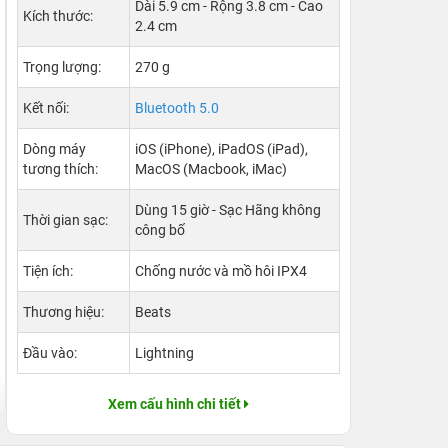
Dài 5.9 cm - Rộng 3.8 cm - Cao
Kích thước:
2.4 cm
Trọng lượng:
270 g
Kết nối:
Bluetooth 5.0
Dòng máy
iOS (iPhone), iPadOS (iPad),
tương thích:
MacOS (Macbook, iMac)
Dùng 15 giờ - Sạc Hãng không
Thời gian sạc:
công bố
Tiện ích:
Chống nước và mồ hôi IPX4
Thương hiệu:
Beats
Đầu vào:
Lightning
Xem cấu hình chi tiết