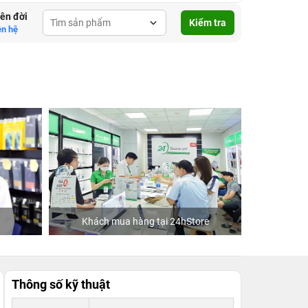
lên đời
Kiểm tra
ên hệ
Khách mua hàng tại 24hStore
Ca 
Thông số kỹ thuật