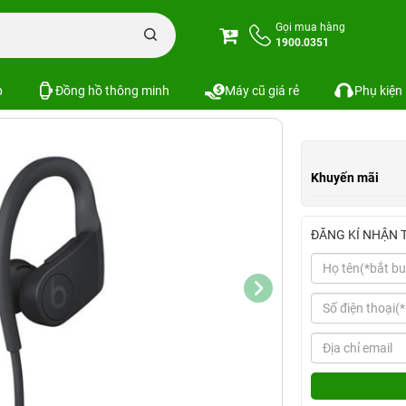
e Beats
Tai nghe không dây Beats High Perfomance
Gọi mua hàng
1900.0351
rfomance
Xem cấu hình
So sánh
SKU:
p
Đồng hồ thông minh
Máy cũ giá rẻ
Phụ kiện
Khuyến mãi
ĐĂNG KÍ NHẬN 