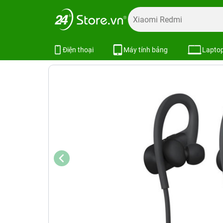
Trang chủ
Phụ kiện
Tai nghe
Tai nghe Apple
Tai ngh
Tai nghe không dây Beats High Pe
Điện thoại
Máy tính bảng
Lapto