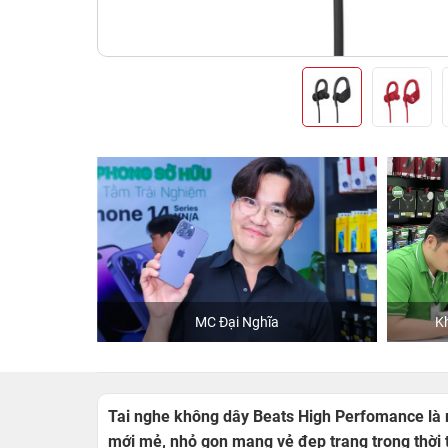
hStore
MC Đại Nghĩa
K
Tai nghe không dây Beats High Perfomance là 
mới mẻ, nhỏ gọn mang vẻ đẹp trang trọng thời