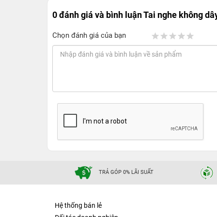
0 đánh giá và bình luận
Tai nghe không dâ
Chọn đánh giá của bạn
Tai nghe không dây Beats High Perfo
Tai nghe không dây Beats High Perfomance man
mô hình hoạt động của thiết bị quen thuộc khi c
sở hữu mọi công nghệ tương tự như phiên bản A
đeo thoải mái, khả năng tương tác linh hoạt và 
Hiệu suất tai nghe cực cao
Được trang bị con chip tai nghe Apple H1 và ta
nhằm hỗ trợ cho việc đi lại nhiều. Để tối ưu ho
TRẢ GÓP 0% LÃI SUẤT
thoải mái chỉnh lại earhook. Bên cạnh đó, tai 
phép bạn thoải mái sử dụng khi hoạt động ngoài t
nghe lên đến 15 giờ, bạn không những có khả n
Hệ thống bán lẻ
thêm năng lượng cho việc tập luyện của mình v