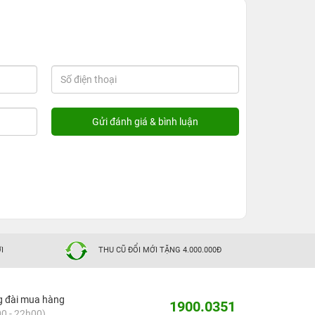
I
THU CŨ ĐỔI MỚI TẶNG 4.000.000Đ
g đài mua hàng
1900.0351
0 - 22h00)