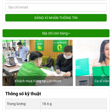
ĐĂNG KÍ NHẬN THÔNG TIN
Địa chỉ còn hàng
Khách mua hàng tại 24hStore
Ca sĩ Văn 
Thông số kỹ thuật
Trọng lượng:
18.6 g