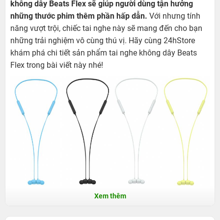
không dây Beats Flex sẽ giúp người dùng tận hưởng
những thước phim thêm phần hấp dẫn.
Với nhưng tính
năng vượt trội, chiếc tai nghe này sẽ mang đến cho bạn
những trải nghiệm vô cùng thú vị. Hãy cùng 24hStore
khám phá chi tiết sản phẩm tai nghe không dây Beats
Flex trong bài viết này nhé!
Xem thêm
Tai nghe không dây Beats Flex - Sử dụng tiện
lợi, âm thanh sống động