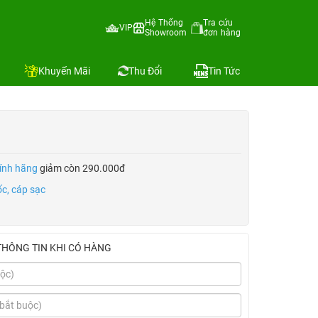
Hệ Thống
Tra cứu
VIP
Showroom
đơn hàng
Địa chỉ còn hàng
Khuyến Mãi
Thu Đổi
Tin Tức
ính hãng
giảm còn 290.000đ
c, cáp sạc
THÔNG TIN KHI CÓ HÀNG