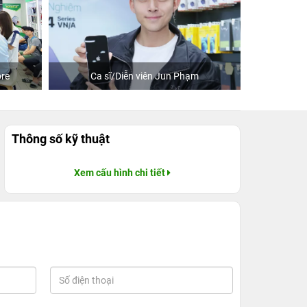
re
Ca sĩ/Diễn viên Jun Phạm
Khách
Thông số kỹ thuật
Xem cấu hình chi tiết