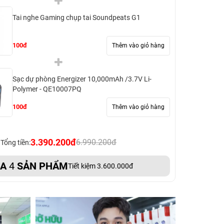
Tai nghe Gaming chụp tai Soundpeats G1
100đ
Thêm vào giỏ hàng
Sạc dự phòng Energizer 10,000mAh /3.7V Li-
Polymer - QE10007PQ
100đ
Thêm vào giỏ hàng
3.390.200đ
6.990.200đ
Tổng tiền:
UA
4
SẢN PHẨM
Tiết kiệm 3.600.000đ