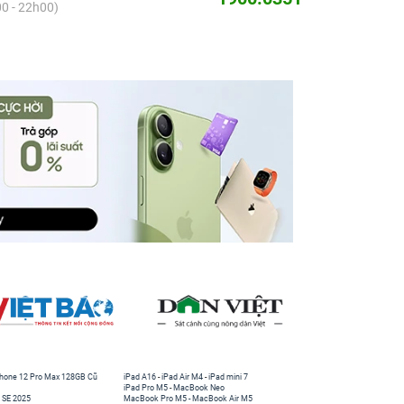
0 - 22h00)
hone 12 Pro Max 128GB Cũ
iPad A16
-
iPad Air M4
-
iPad mini 7
iPad Pro M5
-
MacBook Neo
 SE 2025
MacBook Pro M5
-
MacBook Air M5