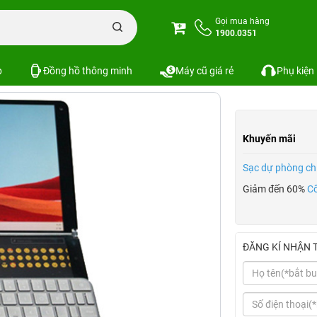
 Neo
Gọi mua hàng
1900.0351
So sánh
p
Đồng hồ thông minh
Máy cũ giá rẻ
Phụ kiện
Khuyến mãi
Sạc dự phòng ch
Giảm đến 60%
Cố
ĐĂNG KÍ NHẬN 