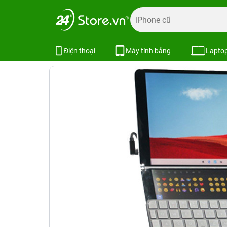
Trang chủ
Laptop
Surface
Surface Laptop
Surface
Surface Neo
Xem cấu hình
Điện thoại
Máy tính bảng
Lapto