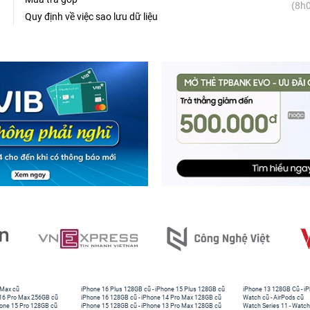
(8h0
Quy định về việc sao lưu dữ liệu
 Max cũ
iPhone 16 Plus 128GB cũ
-
iPhone 15 Plus 128GB cũ
iPhone 13 128GB Cũ
-
iP
16 Pro Max 256GB cũ
iPhone 16 128GB cũ
-
iPhone 14 Pro Max 128GB cũ
Watch cũ
-
AirPods cũ
one 15 Pro 128GB cũ
iPhone 15 128GB cũ
-
iPhone 13 Pro Max 128GB cũ
Watch Series 11
-
Watch