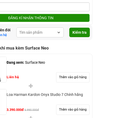
ĐĂNG KÍ NHẬN THÔNG TIN
lên đời
Kiểm tra
ên hệ
 khi mua kèm Surface Neo
Đang xem:
Surface Neo
Liên hệ
Thêm vào giỏ hàng
Loa Harman Kardon Onyx Studio 7 Chính hãng
3.390.000đ
Thêm vào giỏ hàng
6.990.000đ