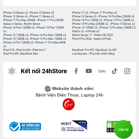
iPhone 14 Series cũ
-
iPhone 13 Series cũ
iPhone 17 cũ
-
iPhone 17 Pro Max cũ
iPhone 12 Series cũ
-
iPhone 11 Series cũ
iPhone 16 Series cũ
-
iPhone 16 Pro Max 256GB cũ
iPhone 17 Pro Max 256GB
-
iPhone 17 Pro 256GB
iPhone 16 Pro 128GB cũ
-
iPhone 15 Pro 128GB cũ
Galaxy A Series
-
Redmi Series
iPhone 15 Pro Max 256GB cũ
-
iPhone 15 Series cũ
iPhone 16 Plus 128GB cũ
-
iPhone 15 Plus 128GB
iPhone 13 128GB Cũ
-
iPhone 12 Pro Max 128GB Cũ
cũ
Watch cũ
-
AirPods cũ
iPhone 16 128GB cũ
-
iPhone 14 Pro Max 128GB cũ
Watch Series 11
-
Watch SE 2025
iPhone 15 128GB cũ
-
iPhone 13 Pro Max 128GB cũ
Pencil Pro 2024
-
Apple AirPods
iPhone 14 Pro 128GB cũ
-
iPhone 11 Pro Max 64GB
cũ
iPad A16
-
iPad Air M4
-
iPad mini 7
MacBook Pro M5
-
MacBook Air M5
iPad Pro M5
-
MacBook Neo
Loa Sounarc
-
Phụ kiện chính hãng
Kết nối 24hStore
Website thành viên:
Bệnh Viện Điện Thoại, Laptop 24h
Liên hệ