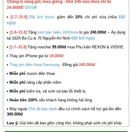
Chẳng lo nắng gắt, mưa giông - Ghé 24h sửa chữa chỉ từ
24.000đ!
Chi tiết
Đặt
•
[1.7–31.8]
Đặt lịch trước
giảm đến
10%
chi phí sửa chữa
ngay
–
•
[1.8–31.8]
Tặng
nón bảo hiểm 24hStore
trị giá
240.000đ
Áp dụng
Đặt lịch ngay
tại 162A Ba Cu & 70 Nguyễn An Ninh
•
[1.7–31.8]
Tặng voucher
99.000đ
mua Phụ kiện REXON & VIDVIE
•
Thay pin iPhone giá từ
24.000đ
•
Thay pin điện thoại Samsung
- Đồng giá
240.000đ
• Miễn phí
mượn điện thoại
• Miễn phí
nâng cấp phần mềm
•
Miễn phí
kiểm tra, vệ sinh và báo lỗi thiết bị
• Hoàn tiền 100%
nếu khách hàng không hài lòng
•
Máy ngoài
Chế độ bảo hành
đều có chính sách hỗ trợ giá lên đến
300.000đ
Lưu ý:
Giá trên đã bao gồm công thợ, không phát sinh chi phí khác