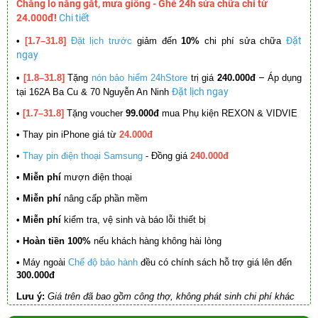
Chẳng lo nắng gắt, mưa giông - Ghé 24h sửa chữa chỉ từ
24.000đ!
Chi tiết
Đặt
•
[1.7–31.8]
Đặt lịch trước
giảm đến
10%
chi phí sửa chữa
ngay
–
•
[1.8–31.8]
Tặng
nón bảo hiểm 24hStore
trị giá
240.000đ
Áp dụng
Đặt lịch ngay
tại 162A Ba Cu & 70 Nguyễn An Ninh
•
[1.7–31.8]
Tặng voucher
99.000đ
mua Phụ kiện REXON & VIDVIE
•
Thay pin iPhone giá từ
24.000đ
•
Thay pin điện thoại Samsung
- Đồng giá
240.000đ
• Miễn phí
mượn điện thoại
• Miễn phí
nâng cấp phần mềm
•
Miễn phí
kiểm tra, vệ sinh và báo lỗi thiết bị
• Hoàn tiền 100%
nếu khách hàng không hài lòng
•
Máy ngoài
Chế độ bảo hành
đều có chính sách hỗ trợ giá lên đến
300.000đ
Lưu ý:
Giá trên đã bao gồm công thợ, không phát sinh chi phí khác