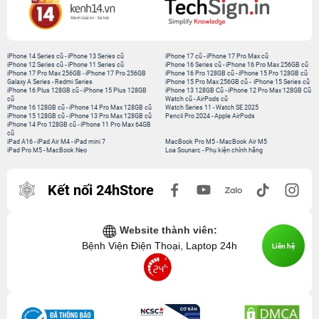
iPhone 14 Series cũ
-
iPhone 13 Series cũ
iPhone 17 cũ
-
iPhone 17 Pro Max cũ
iPhone 12 Series cũ
-
iPhone 11 Series cũ
iPhone 16 Series cũ
-
iPhone 16 Pro Max 256GB cũ
iPhone 17 Pro Max 256GB
-
iPhone 17 Pro 256GB
iPhone 16 Pro 128GB cũ
-
iPhone 15 Pro 128GB cũ
Galaxy A Series
-
Redmi Series
iPhone 15 Pro Max 256GB cũ
-
iPhone 15 Series cũ
iPhone 16 Plus 128GB cũ
-
iPhone 15 Plus 128GB
iPhone 13 128GB Cũ
-
iPhone 12 Pro Max 128GB Cũ
cũ
Watch cũ
-
AirPods cũ
iPhone 16 128GB cũ
-
iPhone 14 Pro Max 128GB cũ
Watch Series 11
-
Watch SE 2025
iPhone 15 128GB cũ
-
iPhone 13 Pro Max 128GB cũ
Pencil Pro 2024
-
Apple AirPods
iPhone 14 Pro 128GB cũ
-
iPhone 11 Pro Max 64GB
cũ
iPad A16
-
iPad Air M4
-
iPad mini 7
MacBook Pro M5
-
MacBook Air M5
iPad Pro M5
-
MacBook Neo
Loa Sounarc
-
Phụ kiện chính hãng
Kết nối 24hStore
Website thành viên:
Bệnh Viện Điện Thoại, Laptop 24h
Liên hệ