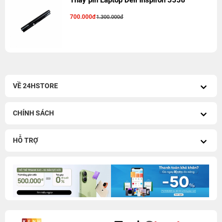
Thay pin Laptop Dell Inspiron 3558
700.000đ
1.300.000đ
VỀ 24HSTORE
CHÍNH SÁCH
HỖ TRỢ