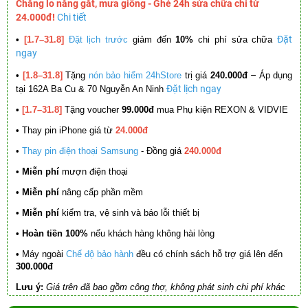
Chẳng lo nắng gắt, mưa giông - Ghé 24h sửa chữa chỉ từ
24.000đ!
Chi tiết
Đặt
•
[1.7–31.8]
Đặt lịch trước
giảm đến
10%
chi phí sửa chữa
ngay
–
•
[1.8–31.8]
Tặng
nón bảo hiểm 24hStore
trị giá
240.000đ
Áp dụng
Đặt lịch ngay
tại 162A Ba Cu & 70 Nguyễn An Ninh
•
[1.7–31.8]
Tặng voucher
99.000đ
mua Phụ kiện REXON & VIDVIE
•
Thay pin iPhone giá từ
24.000đ
•
Thay pin điện thoại Samsung
- Đồng giá
240.000đ
• Miễn phí
mượn điện thoại
• Miễn phí
nâng cấp phần mềm
•
Miễn phí
kiểm tra, vệ sinh và báo lỗi thiết bị
• Hoàn tiền 100%
nếu khách hàng không hài lòng
•
Máy ngoài
Chế độ bảo hành
đều có chính sách hỗ trợ giá lên đến
300.000đ
Lưu ý:
Giá trên đã bao gồm công thợ, không phát sinh chi phí khác