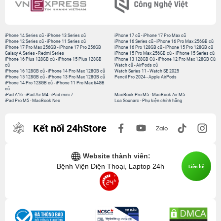
iPhone 14 Series cũ
-
iPhone 13 Series cũ
iPhone 17 cũ
-
iPhone 17 Pro Max cũ
iPhone 12 Series cũ
-
iPhone 11 Series cũ
iPhone 16 Series cũ
-
iPhone 16 Pro Max 256GB cũ
iPhone 17 Pro Max 256GB
-
iPhone 17 Pro 256GB
iPhone 16 Pro 128GB cũ
-
iPhone 15 Pro 128GB cũ
Galaxy A Series
-
Redmi Series
iPhone 15 Pro Max 256GB cũ
-
iPhone 15 Series cũ
iPhone 16 Plus 128GB cũ
-
iPhone 15 Plus 128GB
iPhone 13 128GB Cũ
-
iPhone 12 Pro Max 128GB Cũ
cũ
Watch cũ
-
AirPods cũ
iPhone 16 128GB cũ
-
iPhone 14 Pro Max 128GB cũ
Watch Series 11
-
Watch SE 2025
iPhone 15 128GB cũ
-
iPhone 13 Pro Max 128GB cũ
Pencil Pro 2024
-
Apple AirPods
iPhone 14 Pro 128GB cũ
-
iPhone 11 Pro Max 64GB
cũ
iPad A16
-
iPad Air M4
-
iPad mini 7
MacBook Pro M5
-
MacBook Air M5
iPad Pro M5
-
MacBook Neo
Loa Sounarc
-
Phụ kiện chính hãng
Kết nối 24hStore
Website thành viên:
Bệnh Viện Điện Thoại, Laptop 24h
Liên hệ