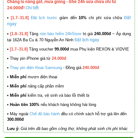
Chẳng lo nắng gắt, mưa giông - Ghé 24h sửa chữa chỉ từ
24.000đ!
Chi tiết
Đặt
•
[1.7–31.8]
Đặt lịch trước
giảm đến
10%
chi phí sửa chữa
ngay
–
•
[1.8–31.8]
Tặng
nón bảo hiểm 24hStore
trị giá
240.000đ
Áp dụng
Đặt lịch ngay
tại 162A Ba Cu & 70 Nguyễn An Ninh
•
[1.7–31.8]
Tặng voucher
99.000đ
mua Phụ kiện REXON & VIDVIE
•
Thay pin iPhone giá từ
24.000đ
•
Thay pin điện thoại Samsung
- Đồng giá
240.000đ
• Miễn phí
mượn điện thoại
• Miễn phí
nâng cấp phần mềm
•
Miễn phí
kiểm tra, vệ sinh và báo lỗi thiết bị
• Hoàn tiền 100%
nếu khách hàng không hài lòng
•
Máy ngoài
Chế độ bảo hành
đều có chính sách hỗ trợ giá lên đến
300.000đ
Lưu ý:
Giá trên đã bao gồm công thợ, không phát sinh chi phí khác