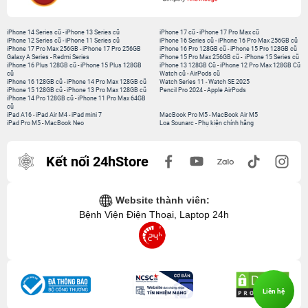
iPhone 14 Series cũ
-
iPhone 13 Series cũ
iPhone 17 cũ
-
iPhone 17 Pro Max cũ
iPhone 12 Series cũ
-
iPhone 11 Series cũ
iPhone 16 Series cũ
-
iPhone 16 Pro Max 256GB cũ
iPhone 17 Pro Max 256GB
-
iPhone 17 Pro 256GB
iPhone 16 Pro 128GB cũ
-
iPhone 15 Pro 128GB cũ
Galaxy A Series
-
Redmi Series
iPhone 15 Pro Max 256GB cũ
-
iPhone 15 Series cũ
iPhone 16 Plus 128GB cũ
-
iPhone 15 Plus 128GB
iPhone 13 128GB Cũ
-
iPhone 12 Pro Max 128GB Cũ
cũ
Watch cũ
-
AirPods cũ
iPhone 16 128GB cũ
-
iPhone 14 Pro Max 128GB cũ
Watch Series 11
-
Watch SE 2025
iPhone 15 128GB cũ
-
iPhone 13 Pro Max 128GB cũ
Pencil Pro 2024
-
Apple AirPods
iPhone 14 Pro 128GB cũ
-
iPhone 11 Pro Max 64GB
cũ
iPad A16
-
iPad Air M4
-
iPad mini 7
MacBook Pro M5
-
MacBook Air M5
iPad Pro M5
-
MacBook Neo
Loa Sounarc
-
Phụ kiện chính hãng
Kết nối 24hStore
Website thành viên:
Bệnh Viện Điện Thoại, Laptop 24h
Liên hệ