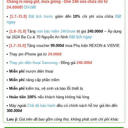
Chẳng lo nắng gắt, mưa giông - Ghé 24h sửa chữa chỉ từ
24.000đ!
Chi tiết
Đặt
•
[1.7–31.8]
Đặt lịch trước
giảm đến
10%
chi phí sửa chữa
ngay
–
•
[1.8–31.8]
Tặng
nón bảo hiểm 24hStore
trị giá
240.000đ
Áp dụng
Đặt lịch ngay
tại 162A Ba Cu & 70 Nguyễn An Ninh
•
[1.7–31.8]
Tặng voucher
99.000đ
mua Phụ kiện REXON & VIDVIE
•
Thay pin iPhone giá từ
24.000đ
•
Thay pin điện thoại Samsung
- Đồng giá
240.000đ
• Miễn phí
mượn điện thoại
• Miễn phí
nâng cấp phần mềm
•
Miễn phí
kiểm tra, vệ sinh và báo lỗi thiết bị
• Hoàn tiền 100%
nếu khách hàng không hài lòng
•
Máy ngoài
Chế độ bảo hành
đều có chính sách hỗ trợ giá lên đến
300.000đ
Lưu ý:
Giá trên đã bao gồm công thợ, không phát sinh chi phí khác