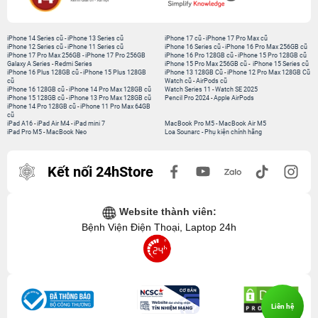
iPhone 14 Series cũ
-
iPhone 13 Series cũ
iPhone 17 cũ
-
iPhone 17 Pro Max cũ
iPhone 12 Series cũ
-
iPhone 11 Series cũ
iPhone 16 Series cũ
-
iPhone 16 Pro Max 256GB cũ
iPhone 17 Pro Max 256GB
-
iPhone 17 Pro 256GB
iPhone 16 Pro 128GB cũ
-
iPhone 15 Pro 128GB cũ
Galaxy A Series
-
Redmi Series
iPhone 15 Pro Max 256GB cũ
-
iPhone 15 Series cũ
iPhone 16 Plus 128GB cũ
-
iPhone 15 Plus 128GB
iPhone 13 128GB Cũ
-
iPhone 12 Pro Max 128GB Cũ
cũ
Watch cũ
-
AirPods cũ
iPhone 16 128GB cũ
-
iPhone 14 Pro Max 128GB cũ
Watch Series 11
-
Watch SE 2025
iPhone 15 128GB cũ
-
iPhone 13 Pro Max 128GB cũ
Pencil Pro 2024
-
Apple AirPods
iPhone 14 Pro 128GB cũ
-
iPhone 11 Pro Max 64GB
cũ
iPad A16
-
iPad Air M4
-
iPad mini 7
MacBook Pro M5
-
MacBook Air M5
iPad Pro M5
-
MacBook Neo
Loa Sounarc
-
Phụ kiện chính hãng
Kết nối 24hStore
Website thành viên:
Bệnh Viện Điện Thoại, Laptop 24h
Liên hệ