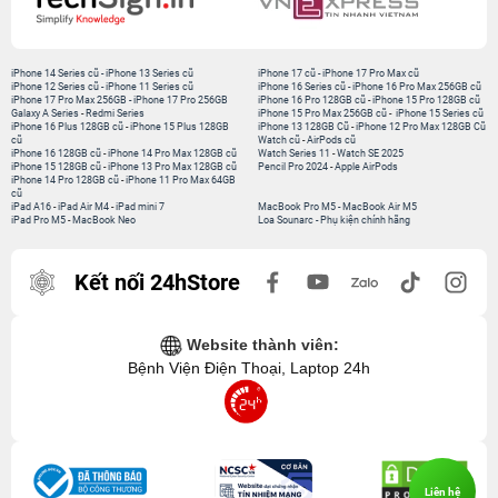
iPhone 14 Series cũ
-
iPhone 13 Series cũ
iPhone 17 cũ
-
iPhone 17 Pro Max cũ
iPhone 12 Series cũ
-
iPhone 11 Series cũ
iPhone 16 Series cũ
-
iPhone 16 Pro Max 256GB cũ
iPhone 17 Pro Max 256GB
-
iPhone 17 Pro 256GB
iPhone 16 Pro 128GB cũ
-
iPhone 15 Pro 128GB cũ
Galaxy A Series
-
Redmi Series
iPhone 15 Pro Max 256GB cũ
-
iPhone 15 Series cũ
iPhone 16 Plus 128GB cũ
-
iPhone 15 Plus 128GB
iPhone 13 128GB Cũ
-
iPhone 12 Pro Max 128GB Cũ
cũ
Watch cũ
-
AirPods cũ
iPhone 16 128GB cũ
-
iPhone 14 Pro Max 128GB cũ
Watch Series 11
-
Watch SE 2025
iPhone 15 128GB cũ
-
iPhone 13 Pro Max 128GB cũ
Pencil Pro 2024
-
Apple AirPods
iPhone 14 Pro 128GB cũ
-
iPhone 11 Pro Max 64GB
cũ
iPad A16
-
iPad Air M4
-
iPad mini 7
MacBook Pro M5
-
MacBook Air M5
iPad Pro M5
-
MacBook Neo
Loa Sounarc
-
Phụ kiện chính hãng
Kết nối 24hStore
Website thành viên:
Bệnh Viện Điện Thoại, Laptop 24h
Liên hệ