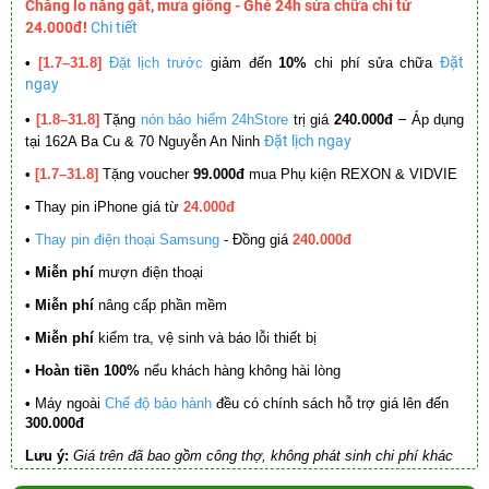
Chẳng lo nắng gắt, mưa giông - Ghé 24h sửa chữa chỉ từ
24.000đ!
Chi tiết
Đặt
•
[1.7–31.8]
Đặt lịch trước
giảm đến
10%
chi phí sửa chữa
ngay
–
•
[1.8–31.8]
Tặng
nón bảo hiểm 24hStore
trị giá
240.000đ
Áp dụng
Đặt lịch ngay
tại 162A Ba Cu & 70 Nguyễn An Ninh
•
[1.7–31.8]
Tặng voucher
99.000đ
mua Phụ kiện REXON & VIDVIE
•
Thay pin iPhone giá từ
24.000đ
•
Thay pin điện thoại Samsung
- Đồng giá
240.000đ
• Miễn phí
mượn điện thoại
• Miễn phí
nâng cấp phần mềm
•
Miễn phí
kiểm tra, vệ sinh và báo lỗi thiết bị
• Hoàn tiền 100%
nếu khách hàng không hài lòng
•
Máy ngoài
Chế độ bảo hành
đều có chính sách hỗ trợ giá lên đến
300.000đ
Lưu ý:
Giá trên đã bao gồm công thợ, không phát sinh chi phí khác