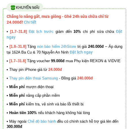
KHUYẾN MÃI
Chẳng lo nắng gắt, mưa giông - Ghé 24h sửa chữa chỉ từ
24.000đ!
Chi tiết
Đặt
•
[1.7–31.8]
Đặt lịch trước
giảm đến
10%
chi phí sửa chữa
ngay
–
•
[1.8–31.8]
Tặng
nón bảo hiểm 24hStore
trị giá
240.000đ
Áp dụng
Đặt lịch ngay
tại 162A Ba Cu & 70 Nguyễn An Ninh
•
[1.7–31.8]
Tặng voucher
99.000đ
mua Phụ kiện REXON & VIDVIE
•
Thay pin iPhone giá từ
24.000đ
•
Thay pin điện thoại Samsung
- Đồng giá
240.000đ
• Miễn phí
mượn điện thoại
• Miễn phí
nâng cấp phần mềm
•
Miễn phí
kiểm tra, vệ sinh và báo lỗi thiết bị
• Hoàn tiền 100%
nếu khách hàng không hài lòng
•
Máy ngoài
Chế độ bảo hành
đều có chính sách hỗ trợ giá lên đến
300.000đ