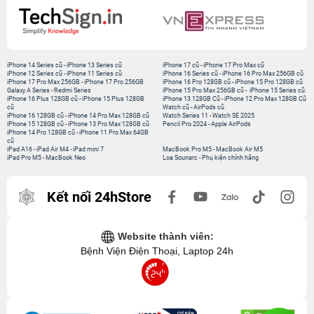
iPhone 14 Series cũ
-
iPhone 13 Series cũ
iPhone 17 cũ
-
iPhone 17 Pro Max cũ
iPhone 12 Series cũ
-
iPhone 11 Series cũ
iPhone 16 Series cũ
-
iPhone 16 Pro Max 256GB cũ
iPhone 17 Pro Max 256GB
-
iPhone 17 Pro 256GB
iPhone 16 Pro 128GB cũ
-
iPhone 15 Pro 128GB cũ
Galaxy A Series
-
Redmi Series
iPhone 15 Pro Max 256GB cũ
-
iPhone 15 Series cũ
iPhone 16 Plus 128GB cũ
-
iPhone 15 Plus 128GB
iPhone 13 128GB Cũ
-
iPhone 12 Pro Max 128GB Cũ
cũ
Watch cũ
-
AirPods cũ
iPhone 16 128GB cũ
-
iPhone 14 Pro Max 128GB cũ
Watch Series 11
-
Watch SE 2025
iPhone 15 128GB cũ
-
iPhone 13 Pro Max 128GB cũ
Pencil Pro 2024
-
Apple AirPods
iPhone 14 Pro 128GB cũ
-
iPhone 11 Pro Max 64GB
cũ
iPad A16
-
iPad Air M4
-
iPad mini 7
MacBook Pro M5
-
MacBook Air M5
iPad Pro M5
-
MacBook Neo
Loa Sounarc
-
Phụ kiện chính hãng
Kết nối 24hStore
Website thành viên:
Bệnh Viện Điện Thoại, Laptop 24h