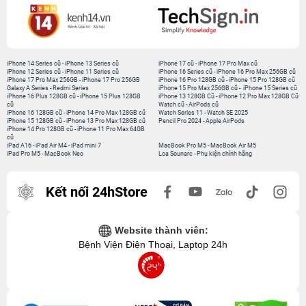
iPhone 14 Series cũ
-
iPhone 13 Series cũ
iPhone 17 cũ
-
iPhone 17 Pro Max cũ
iPhone 12 Series cũ
-
iPhone 11 Series cũ
iPhone 16 Series cũ
-
iPhone 16 Pro Max 256GB cũ
iPhone 17 Pro Max 256GB
-
iPhone 17 Pro 256GB
iPhone 16 Pro 128GB cũ
-
iPhone 15 Pro 128GB cũ
Galaxy A Series
-
Redmi Series
iPhone 15 Pro Max 256GB cũ
-
iPhone 15 Series cũ
iPhone 16 Plus 128GB cũ
-
iPhone 15 Plus 128GB
iPhone 13 128GB Cũ
-
iPhone 12 Pro Max 128GB Cũ
cũ
Watch cũ
-
AirPods cũ
iPhone 16 128GB cũ
-
iPhone 14 Pro Max 128GB cũ
Watch Series 11
-
Watch SE 2025
iPhone 15 128GB cũ
-
iPhone 13 Pro Max 128GB cũ
Pencil Pro 2024
-
Apple AirPods
iPhone 14 Pro 128GB cũ
-
iPhone 11 Pro Max 64GB
cũ
iPad A16
-
iPad Air M4
-
iPad mini 7
MacBook Pro M5
-
MacBook Air M5
iPad Pro M5
-
MacBook Neo
Loa Sounarc
-
Phụ kiện chính hãng
Kết nối 24hStore
Website thành viên:
Bệnh Viện Điện Thoại, Laptop 24h