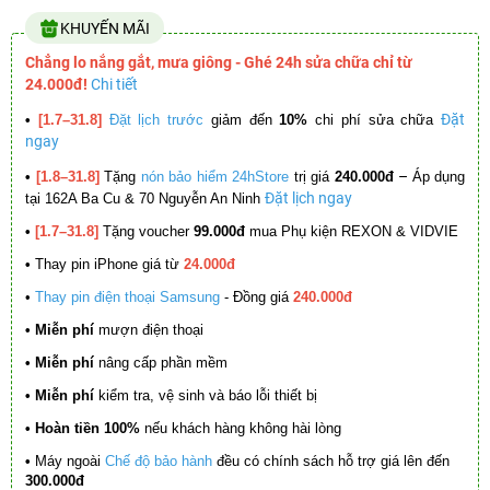
KHUYẾN MÃI
Chẳng lo nắng gắt, mưa giông - Ghé 24h sửa chữa chỉ từ
24.000đ!
Chi tiết
Đặt
•
[1.7–31.8]
Đặt lịch trước
giảm đến
10%
chi phí sửa chữa
ngay
–
•
[1.8–31.8]
Tặng
nón bảo hiểm 24hStore
trị giá
240.000đ
Áp dụng
Đặt lịch ngay
tại 162A Ba Cu & 70 Nguyễn An Ninh
•
[1.7–31.8]
Tặng voucher
99.000đ
mua Phụ kiện REXON & VIDVIE
•
Thay pin iPhone giá từ
24.000đ
•
Thay pin điện thoại Samsung
- Đồng giá
240.000đ
• Miễn phí
mượn điện thoại
• Miễn phí
nâng cấp phần mềm
•
Miễn phí
kiểm tra, vệ sinh và báo lỗi thiết bị
• Hoàn tiền 100%
nếu khách hàng không hài lòng
•
Máy ngoài
Chế độ bảo hành
đều có chính sách hỗ trợ giá lên đến
300.000đ