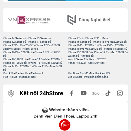
iPhone 14 Series cũ
-
iPhone 13 Series cũ
iPhone 17 cũ
-
iPhone 17 Pro Max cũ
iPhone 12 Series cũ
-
iPhone 11 Series cũ
iPhone 16 Series cũ
-
iPhone 16 Pro Max 256GB cũ
iPhone 17 Pro Max 256GB
-
iPhone 17 Pro 256GB
iPhone 16 Pro 128GB cũ
-
iPhone 15 Pro 128GB cũ
Galaxy A Series
-
Redmi Series
iPhone 15 Pro Max 256GB cũ
-
iPhone 15 Series cũ
iPhone 16 Plus 128GB cũ
-
iPhone 15 Plus 128GB
iPhone 13 128GB Cũ
-
iPhone 12 Pro Max 128GB Cũ
cũ
Watch cũ
-
AirPods cũ
iPhone 16 128GB cũ
-
iPhone 14 Pro Max 128GB cũ
Watch Series 11
-
Watch SE 2025
iPhone 15 128GB cũ
-
iPhone 13 Pro Max 128GB cũ
Pencil Pro 2024
-
Apple AirPods
iPhone 14 Pro 128GB cũ
-
iPhone 11 Pro Max 64GB
cũ
iPad A16
-
iPad Air M4
-
iPad mini 7
MacBook Pro M5
-
MacBook Air M5
iPad Pro M5
-
MacBook Neo
Loa Sounarc
-
Phụ kiện chính hãng
Kết nối 24hStore
Website thành viên:
Bệnh Viện Điện Thoại, Laptop 24h