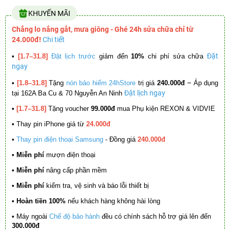
KHUYẾN MÃI
Chẳng lo nắng gắt, mưa giông - Ghé 24h sửa chữa chỉ từ
24.000đ!
Chi tiết
Đặt
•
[1.7–31.8]
Đặt lịch trước
giảm đến
10%
chi phí sửa chữa
ngay
–
•
[1.8–31.8]
Tặng
nón bảo hiểm 24hStore
trị giá
240.000đ
Áp dụng
Đặt lịch ngay
tại 162A Ba Cu & 70 Nguyễn An Ninh
•
[1.7–31.8]
Tặng voucher
99.000đ
mua Phụ kiện REXON & VIDVIE
•
Thay pin iPhone giá từ
24.000đ
•
Thay pin điện thoại Samsung
- Đồng giá
240.000đ
• Miễn phí
mượn điện thoại
• Miễn phí
nâng cấp phần mềm
•
Miễn phí
kiểm tra, vệ sinh và báo lỗi thiết bị
• Hoàn tiền 100%
nếu khách hàng không hài lòng
•
Máy ngoài
Chế độ bảo hành
đều có chính sách hỗ trợ giá lên đến
300.000đ