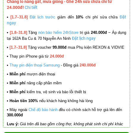
Chẳng lo nắng gắt, mưa giông - Ghé 24h sửa chữa chỉ từ
24.000đ!
Chi tiết
Đặt
•
[1.7–31.8]
Đặt lịch trước
giảm đến
10%
chi phí sửa chữa
ngay
–
•
[1.8–31.8]
Tặng
nón bảo hiểm 24hStore
trị giá
240.000đ
Áp dụng
Đặt lịch ngay
tại 162A Ba Cu & 70 Nguyễn An Ninh
•
[1.7–31.8]
Tặng voucher
99.000đ
mua Phụ kiện REXON & VIDVIE
•
Thay pin iPhone giá từ
24.000đ
•
Thay pin điện thoại Samsung
- Đồng giá
240.000đ
• Miễn phí
mượn điện thoại
• Miễn phí
nâng cấp phần mềm
•
Miễn phí
kiểm tra, vệ sinh và báo lỗi thiết bị
• Hoàn tiền 100%
nếu khách hàng không hài lòng
•
Máy ngoài
Chế độ bảo hành
đều có chính sách hỗ trợ giá lên đến
300.000đ
Lưu ý:
Giá trên đã bao gồm công thợ, không phát sinh chi phí khác