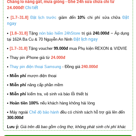
Chẳng lo nắng gắt, mưa giông - Ghé 24h sửa chữa chỉ từ
24.000đ!
Chi tiết
Đặt
•
[1.7–31.8]
Đặt lịch trước
giảm đến
10%
chi phí sửa chữa
ngay
–
•
[1.8–31.8]
Tặng
nón bảo hiểm 24hStore
trị giá
240.000đ
Áp dụng
Đặt lịch ngay
tại 162A Ba Cu & 70 Nguyễn An Ninh
•
[1.7–31.8]
Tặng voucher
99.000đ
mua Phụ kiện REXON & VIDVIE
•
Thay pin iPhone giá từ
24.000đ
•
Thay pin điện thoại Samsung
- Đồng giá
240.000đ
• Miễn phí
mượn điện thoại
• Miễn phí
nâng cấp phần mềm
•
Miễn phí
kiểm tra, vệ sinh và báo lỗi thiết bị
• Hoàn tiền 100%
nếu khách hàng không hài lòng
•
Máy ngoài
Chế độ bảo hành
đều có chính sách hỗ trợ giá lên đến
300.000đ
Lưu ý:
Giá trên đã bao gồm công thợ, không phát sinh chi phí khác