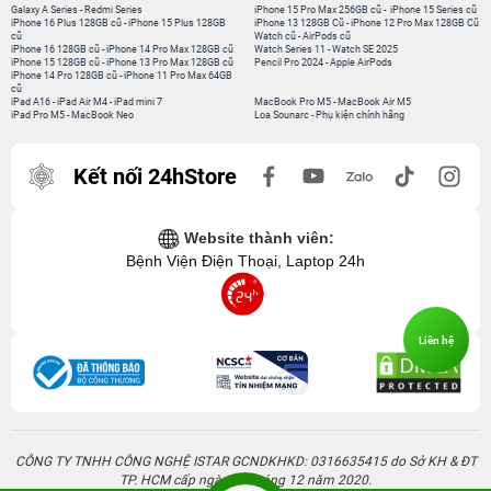
Galaxy A Series
-
Redmi Series
iPhone 15 Pro Max 256GB cũ
-
iPhone 15 Series cũ
iPhone 16 Plus 128GB cũ
-
iPhone 15 Plus 128GB
iPhone 13 128GB Cũ
-
iPhone 12 Pro Max 128GB Cũ
cũ
Watch cũ
-
AirPods cũ
iPhone 16 128GB cũ
-
iPhone 14 Pro Max 128GB cũ
Watch Series 11
-
Watch SE 2025
iPhone 15 128GB cũ
-
iPhone 13 Pro Max 128GB cũ
Pencil Pro 2024
-
Apple AirPods
iPhone 14 Pro 128GB cũ
-
iPhone 11 Pro Max 64GB
cũ
iPad A16
-
iPad Air M4
-
iPad mini 7
MacBook Pro M5
-
MacBook Air M5
iPad Pro M5
-
MacBook Neo
Loa Sounarc
-
Phụ kiện chính hãng
Kết nối 24hStore
Website thành viên:
Bệnh Viện Điện Thoại, Laptop 24h
Liên hệ
CÔNG TY TNHH CÔNG NGHỆ ISTAR GCNDKHKD: 0316635415 do Sở KH & ĐT
TP. HCM cấp ngày 11 tháng 12 năm 2020.