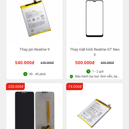
Thay pin Realme 9
Thay mặt kính Realme GT Neo
3
540.000đ
500.000đ
648.000đ
600.000đ
1 - 2 giờ
30 - 45 phút
Bảo hành bụi bọt vĩnh viễn, bao
rơi vỡ kính
-220.000đ
-74.000đ