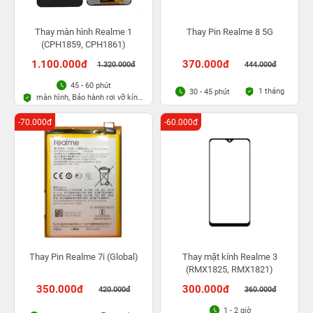
Thay màn hình Realme 1
Thay Pin Realme 8 5G
(CPH1859, CPH1861)
1.100.000đ
370.000đ
1.320.000đ
444.000đ
45 - 60 phút
1 tháng
30 - 45 phút
màn hình, Bảo hành rơi vỡ kính
1 lần trong 3 tháng
-70.000đ
-60.000đ
Thay Pin Realme 7i (Global)
Thay mặt kính Realme 3
(RMX1825, RMX1821)
350.000đ
300.000đ
420.000đ
360.000đ
1 - 2 giờ