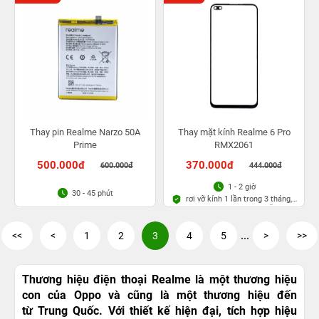
Thay pin Realme Narzo 50A
Thay mặt kính Realme 6 Pro
Prime
RMX2061
500.000đ
370.000đ
600.000đ
444.000đ
1 - 2 giờ
30 - 45 phút
rơi vỡ kính 1 lần trong 3 tháng,
Bảo hành bụi bọt vĩnh viễn
<<
<
1
2
3
4
5
...
>
>>
Thương hiệu điện thoại Realme là một thương hiệu
con của Oppo và cũng là một thương hiệu đến
từ Trung Quốc. Với thiết kế hiện đại, tích hợp hiệu