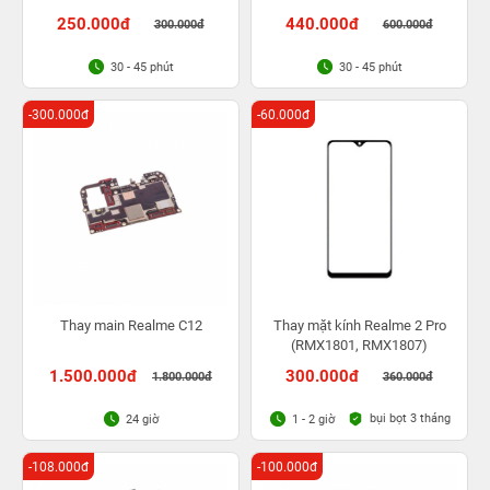
250.000đ
440.000đ
300.000đ
600.000đ
30 - 45 phút
30 - 45 phút
-300.000đ
-60.000đ
Thay main Realme C12
Thay mặt kính Realme 2 Pro
(RMX1801, RMX1807)
1.500.000đ
300.000đ
1.800.000đ
360.000đ
bụi bọt 3 tháng
24 giờ
1 - 2 giờ
-108.000đ
-100.000đ