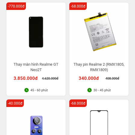
1 lần trong 3 tháng
-770.000đ
-68.000đ
Thay màn hình Realme GT
Thay pin Realme 2 (RMX1805,
Neo2T
RMX1809)
3.850.000đ
340.000đ
4.620.000đ
408.000đ
45 - 60 phút
30 - 45 phút
-40.000đ
-68.000đ