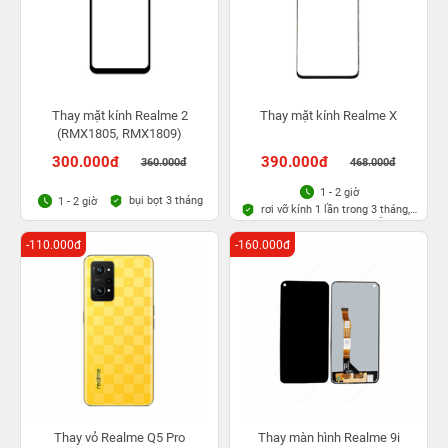
Thay mặt kính Realme 2
Thay mặt kính Realme X
(RMX1805, RMX1809)
300.000đ
390.000đ
360.000đ
468.000đ
1 - 2 giờ
bụi bọt 3 tháng
1 - 2 giờ
rơi vỡ kính 1 lần trong 3 tháng,
Bảo hành bụi bọt vĩnh viễn
-110.000đ
-160.000đ
Thay vỏ Realme Q5 Pro
Thay màn hình Realme 9i