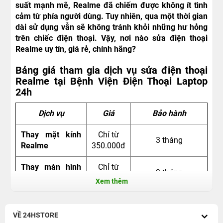
suất mạnh mẽ, Realme đã chiếm được không ít tình
cảm từ phía người dùng. Tuy nhiên, qua một thời gian
dài sử dụng vẫn sẽ không tránh khỏi những hư hỏng
trên chiếc điện thoại. Vậy, nơi nào sửa điện thoại
Realme uy tín, giá rẻ, chính hãng?
Bảng giá tham gia dịch vụ sửa điện thoại
Realme tại Bệnh Viện Điện Thoại Laptop
24h
Dịch vụ
Giá
Bảo hành
Thay mặt kính
Chỉ từ
3 tháng
Realme
350.000đ
Thay màn hình
Chỉ từ
3 tháng
Realme
900.000đ
Xem thêm
Thay camera
Liên hệ
3 tháng
Realme
VỀ 24HSTORE