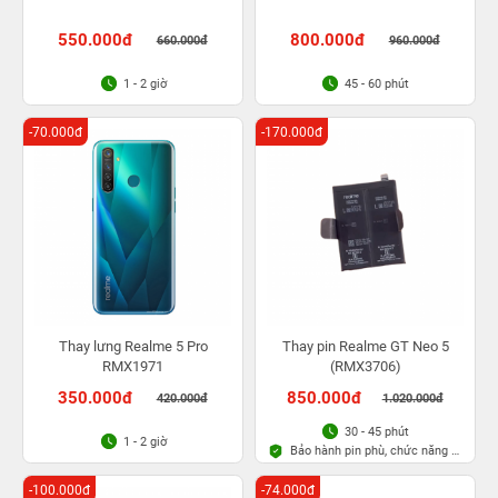
550.000đ
800.000đ
660.000đ
960.000đ
1 - 2 giờ
45 - 60 phút
-70.000đ
-170.000đ
Thay lưng Realme 5 Pro
Thay pin Realme GT Neo 5
RMX1971
(RMX3706)
350.000đ
850.000đ
420.000đ
1.020.000đ
30 - 45 phút
1 - 2 giờ
Bảo hành pin phù, chức năng 6
tháng
-100.000đ
-74.000đ