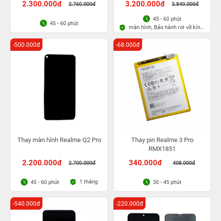
2.300.000đ
3.200.000đ
2.760.000đ
3.840.000đ
45 - 60 phút
45 - 60 phút
màn hình, Bảo hành rơi vỡ kính
1 lần trong 3 tháng
-500.000đ
-68.000đ
Thay màn hình Realme Q2 Pro
Thay pin Realme 3 Pro
RMX1851
2.200.000đ
340.000đ
2.700.000đ
408.000đ
1 tháng
45 - 60 phút
30 - 45 phút
-540.000đ
-220.000đ