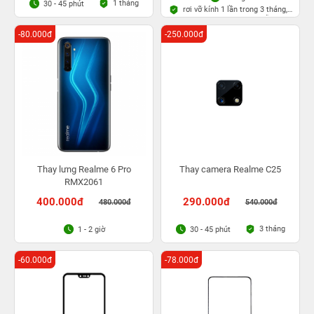
1 tháng
30 - 45 phút
rơi vỡ kính 1 lần trong 3 tháng,
Bảo hành bụi bọt vĩnh viễn
-80.000đ
-250.000đ
Thay lưng Realme 6 Pro
Thay camera Realme C25
RMX2061
400.000đ
290.000đ
480.000đ
540.000đ
3 tháng
1 - 2 giờ
30 - 45 phút
-60.000đ
-78.000đ