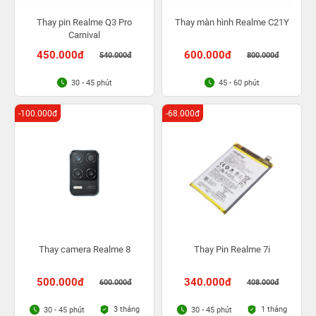
Thay pin Realme Q3 Pro
Thay màn hình Realme C21Y
Carnival
450.000đ
600.000đ
540.000đ
800.000đ
30 - 45 phút
45 - 60 phút
-100.000đ
-68.000đ
Thay camera Realme 8
Thay Pin Realme 7i
500.000đ
340.000đ
600.000đ
408.000đ
3 tháng
1 tháng
30 - 45 phút
30 - 45 phút