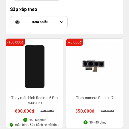
Sắp xếp theo
Xem nhiều
-160.000đ
-70.000đ
Thay màn hình Realme 6 Pro
Thay camera Realme 7
RMX2061
800.000đ
350.000đ
960.000đ
420.000đ
45 - 60 phút
30 - 45 phút
màn hình, Bảo hành rơi vỡ kính