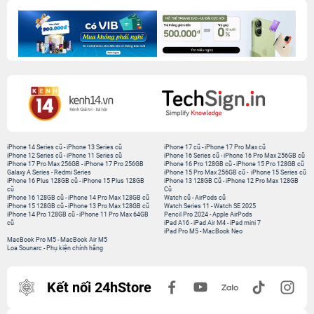
iPhone 14 Series cũ
-
iPhone 13 Series cũ
iPhone 17 cũ
-
iPhone 17 Pro Max cũ
iPhone 12 Series cũ
-
iPhone 11 Series cũ
iPhone 16 Series cũ
-
iPhone 16 Pro Max 256GB cũ
iPhone 17 Pro Max 256GB
-
iPhone 17 Pro 256GB
iPhone 16 Pro 128GB cũ
-
iPhone 15 Pro 128GB cũ
Galaxy A Series
-
Redmi Series
iPhone 15 Pro Max 256GB cũ
-
iPhone 15 Series cũ
iPhone 16 Plus 128GB cũ
-
iPhone 15 Plus 128GB
iPhone 13 128GB Cũ
-
iPhone 12 Pro Max 128GB
cũ
Cũ
iPhone 16 128GB cũ
-
iPhone 14 Pro Max 128GB cũ
Watch cũ
-
AirPods cũ
iPhone 15 128GB cũ
-
iPhone 13 Pro Max 128GB cũ
Watch Series 11
-
Watch SE 2025
iPhone 14 Pro 128GB cũ
-
iPhone 11 Pro Max 64GB
Pencil Pro 2024
-
Apple AirPods
cũ
iPad A16
-
iPad Air M4
-
iPad mini 7
iPad Pro M5
-
MacBook Neo
MacBook Pro M5
-
MacBook Air M5
Loa Sounarc
-
Phụ kiện chính hãng
Kết nối 24hStore