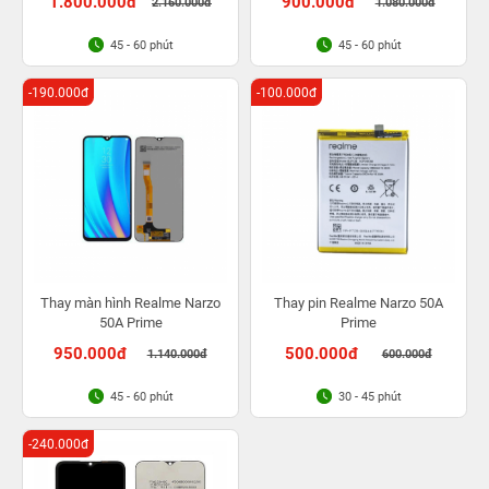
1.800.000đ
900.000đ
2.160.000đ
1.080.000đ
45 - 60 phút
45 - 60 phút
-190.000đ
-100.000đ
Thay màn hình Realme Narzo
Thay pin Realme Narzo 50A
50A Prime
Prime
950.000đ
500.000đ
1.140.000đ
600.000đ
45 - 60 phút
30 - 45 phút
-240.000đ