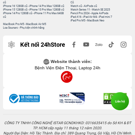
cũ
Cũ
iPhone 16 128GB cũ
-
iPhone 14 Pro Max 128GB cũ
Watch cũ
-
AirPods cũ
iPhone 15 128GB cũ
-
iPhone 13 Pro Max 128GB cũ
Watch Series 11
-
Watch SE 2025
iPhone 14 Pro 128GB cũ
-
iPhone 11 Pro Max 64GB
Pencil Pro 2024
-
Apple AirPods
cũ
iPad A16
-
iPad Air M4
-
iPad mini 7
iPad Pro M5
-
MacBook Neo
MacBook Pro M5
-
MacBook Air M5
Loa Sounarc
-
Phụ kiện chính hãng
Kết nối 24hStore
Website thành viên:
Bệnh Viện Điện Thoại, Laptop 24h
Liên hệ
CÔNG TY TNHH CÔNG NGHỆ ISTAR GCNDKHKD: 0316635415 do Sở KH & ĐT
TP. HCM cấp ngày 11 tháng 12 năm 2020.
Người Đại Diện: Hồ Tác Thành. Địa chỉ: 389 Quang Trung, Gò Vấp, Hồ Chí Minh.