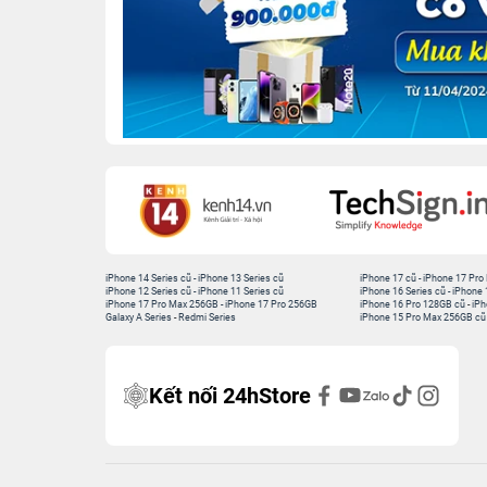
iPhone 14 Series cũ
-
iPhone 13 Series cũ
iPhone 17 cũ
-
iPhone 17 Pro
iPhone 12 Series cũ
-
iPhone 11 Series cũ
iPhone 16 Series cũ
-
iPhone 
iPhone 17 Pro Max 256GB
-
iPhone 17 Pro 256GB
iPhone 16 Pro 128GB cũ
-
iPh
Galaxy A Series
-
Redmi Series
iPhone 15 Pro Max 256GB cũ
Kết nối 24hStore