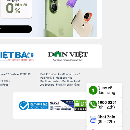
hone 12 Pro Max 128GB Cũ
iPad A16
-
iPad Air M4
-
iPad mini 7
iPad Pro M5
-
MacBook Neo
 SE 2025
MacBook Pro M5
-
MacBook Air M5
AirPods
Loa Sounarc
-
Phụ kiện chính hãng
Quay về
đầu trang
1900 0351
(8h - 22h)
Chat Zalo
(8h - 22h)