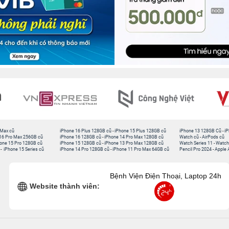
 Max cũ
iPhone 16 Plus 128GB cũ
-
iPhone 15 Plus 128GB cũ
iPhone 13 128GB Cũ
-
iP
16 Pro Max 256GB cũ
iPhone 16 128GB cũ
-
iPhone 14 Pro Max 128GB cũ
Watch cũ
-
AirPods cũ
one 15 Pro 128GB cũ
iPhone 15 128GB cũ
-
iPhone 13 Pro Max 128GB cũ
Watch Series 11
-
Watch
-
iPhone 15 Series cũ
iPhone 14 Pro 128GB cũ
-
iPhone 11 Pro Max 64GB cũ
Pencil Pro 2024
-
Apple 
Bệnh Viện Điện Thoại, Laptop 24h
Website thành viên: