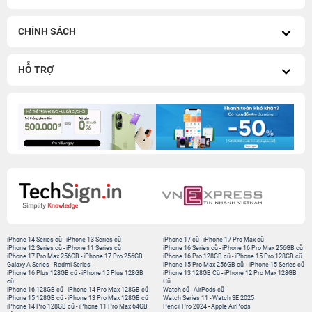
CHÍNH SÁCH
HỖ TRỢ
iPhone 14 Series cũ
-
iPhone 13 Series cũ
iPhone 17 cũ
-
iPhone 17 Pro Max cũ
iPhone 12 Series cũ
-
iPhone 11 Series cũ
iPhone 16 Series cũ
-
iPhone 16 Pro Max 256GB cũ
iPhone 17 Pro Max 256GB
-
iPhone 17 Pro 256GB
iPhone 16 Pro 128GB cũ
-
iPhone 15 Pro 128GB cũ
Galaxy A Series
-
Redmi Series
iPhone 15 Pro Max 256GB cũ
-
iPhone 15 Series cũ
iPhone 16 Plus 128GB cũ
-
iPhone 15 Plus 128GB
iPhone 13 128GB Cũ
-
iPhone 12 Pro Max 128GB
cũ
Cũ
iPhone 16 128GB cũ
-
iPhone 14 Pro Max 128GB cũ
Watch cũ
-
AirPods cũ
iPhone 15 128GB cũ
-
iPhone 13 Pro Max 128GB cũ
Watch Series 11
-
Watch SE 2025
iPhone 14 Pro 128GB cũ
-
iPhone 11 Pro Max 64GB
Pencil Pro 2024
-
Apple AirPods