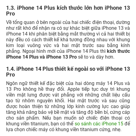
1.3. iPhone 14 Plus kích thước lớn hơn iPhone 13
Pro
Về tổng quan ở bên ngoài của hai chiếc điện thoại, dường
như rất khó để nhận ra có sự khác biệt giữa iPhone 13 và
iPhone 14 khi phân biệt bằng mắt thường vì cả hai thiết bị
này đều có cách thiết kế khá tương đồng nhau với khung
kim loại vuông vức và hai mặt trước sau bằng kính
phẳng.
Ngoại hình mới của iPhone 14 Plus thì
kích thước
iPhone 14 Plus và iPhone 13 Pro
sẽ to và dày hơn.
1.4. iPhone 14 Plus thiết kế ngoài so với iPhone 13
Pro
Ngôn ngữ thiết kế đặc biệt của hai dòng máy 14 Plus và
13 Pro không hề thay đổi. Apple tiếp tục duy trì khung
viền mặt lưng được vát phẳng với những chất liệu cấu
tạo từ nhôm nguyên khối. Hai mặt trước và sau cũng
được hoàn thiện từ những lớp kính cường lực cao giúp
tăng khả năng bảo vệ bề mặt và tăng độ bền bỉ, cứng cáp
cho sản phẩm. Nếu bạn muốn sở chiếc điện thoại có
khung viền titanium, bạn có thể
so sánh các iPhone 15
để
lựa chọn chiếc máy có khung viền titanium cứng, nhẹ.