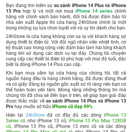
Bạn đang tìm kiếm sự
so sánh iPhone 14 Plus và iPhone
13 Pro
hợp lý và một nơi mua
iPhone 14 series
chính
hãng với chính sách bảo hành, đổi trả được đảm bảo từ
nhà sản xuất Apple thì cửa hàng 24hStore chính là một
trong những sự lựa chọn tuyệt vời và uy tín dành cho bạn.
24hStore là cửa hàng không còn xa lạ với khách hàng sử
dụng thiết bị điện tử. Với đội ngũ nhân viên nhiệt tình, có
kỹ thuật cao trong công việc đảm bảo làm hài lòng khách
hàng khi sử dụng các dịch vụ tại đây. Chúng tôi chuyên
cung cấp các thiết bị điện tử phù hợp với mọi độ tuổi, đặc
biệt là dòng iPhone 14 Plus cao cấp.
Khi bạn mua sắm tại cửa hàng của chúng tôi, tất cả
nguồn hàng đều là hàng chính hãng, đã được đóng thuế
và có giấy đăng ký nguồn gốc xuất xứ rõ ràng nên bạn có
thể hoàn toàn yên tâm.
Mong rằng những thông tin mà
chúng tôi đã chia sẻ đến bạn ở trên, sẽ giúp bạn giải đáp
được thắc mắc về
so sánh iPhone 14 Plus và iPhone 13
Pro
hay muốn sở hữu
iPhone cũ đẹp 99%
.
Hiện tại
24hStore
đã có đầy đủ các dòng
iPhone 13
Series cũ
như iPhone 13 cũ,
iPhone 13 Pro Max 128GB
cũ
, iPhone 13 Pro cũ, iPhone 13 mini cũ và các dòng
iPhone 14 Pro Max cũ giá rẻ
như iPhone 14 Pro cũ,