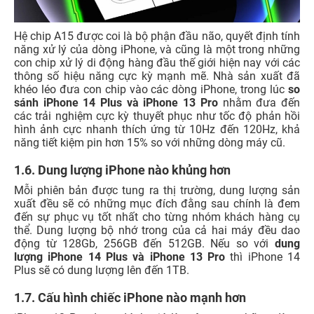
Hệ chip A15 được coi là bộ phận đầu não, quyết định tính
năng xử lý của dòng iPhone, và cũng là một trong những
con chip xử lý di động hàng đầu thế giới hiện nay với các
thông số hiệu năng cực kỳ mạnh mẽ. Nhà sản xuất đã
khéo léo đưa con chip vào các dòng iPhone, trong lúc
so
sánh iPhone 14 Plus và iPhone 13 Pro
nhằm đưa đến
các trải nghiệm cực kỳ thuyết phục như tốc độ phản hồi
hình ảnh cực nhanh thích ứng từ 10Hz đến 120Hz, khả
năng tiết kiệm pin hơn 15% so với những dòng máy cũ.
1.6. Dung lượng iPhone nào khủng hơn
Mỗi phiên bản được tung ra thị trường, dung lượng sản
xuất đều sẽ có những mục đích đằng sau chính là đem
đến sự phục vụ tốt nhất cho từng nhóm khách hàng cụ
thể. Dung lượng bộ nhớ trong của cả hai máy đều dao
động từ 128Gb, 256GB đến 512GB. Nếu so với
dung
lượng iPhone 14 Plus và iPhone 13 Pro
thì iPhone 14
Plus sẽ có dung lượng lên đến 1TB.
1.7. Cấu hình chiếc iPhone nào mạnh hơn