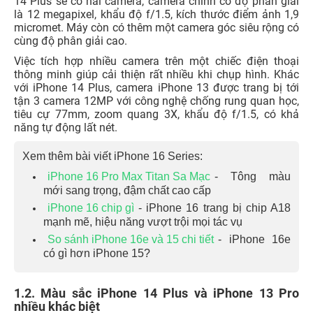
14 Plus sẽ có hai camera, camera chính có độ phân giải
là 12 megapixel, khẩu độ f/1.5, kích thước điểm ảnh 1,9
micromet. Máy còn có thêm một camera góc siêu rộng có
cùng độ phân giải cao.
Việc tích hợp nhiều camera trên một chiếc điện thoại
thông minh giúp cải thiện rất nhiều khi chụp hình.
Khác
với iPhone 14 Plus, camera iPhone 13 được trang bị tới
tận 3 camera 12MP với công nghệ chống rung quan học,
tiêu cự 77mm, zoom quang 3X, khẩu độ f/1.5, có khả
năng tự động lất nét.
Xem thêm bài viết iPhone 16 Series:
iPhone 16 Pro Max Titan Sa Mạc
- Tông màu
mới sang trọng, đậm chất cao cấp
iPhone 16 chip gì
- iPhone 16 trang bị chip A18
mạnh mẽ, hiệu năng vượt trội mọi tác vụ
So sánh iPhone 16e và 15 chi tiết
- iPhone 16e
có gì hơn iPhone 15?
1.2. Màu sắc iPhone 14 Plus và iPhone 13 Pro
nhiều khác biệt