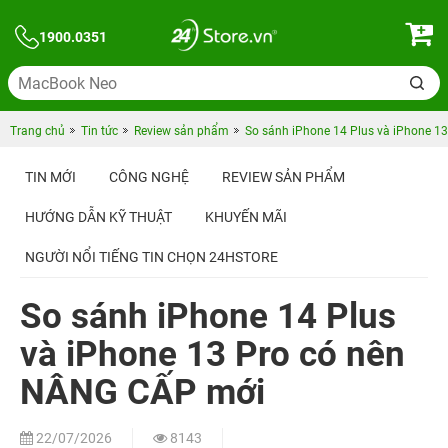
1900.0351
Trang chủ
Tin tức
Review sản phẩm
So sánh iPhone 14 Plus và iPhone 1
TIN MỚI
CÔNG NGHỆ
REVIEW SẢN PHẨM
HƯỚNG DẪN KỸ THUẬT
KHUYẾN MÃI
NGƯỜI NỔI TIẾNG TIN CHỌN 24HSTORE
So sánh iPhone 14 Plus
và iPhone 13 Pro có nên
NÂNG CẤP mới
22/07/2026
8143