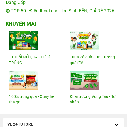
Đẳng Cấp
TOP 50+ Điện thoại cho Học Sinh BỀN, GIÁ RẺ 2026
KHUYẾN MẠI
11 Tuổi MỞ QUÀ - TỚI là
100% có quà - Tựu trường
TRÚNG
quá đã!
100% trúng quà - Quẫy hè
Khai trương Vũng Tàu - Tới
thả ga!
nhận...
VỀ 24HSTORE