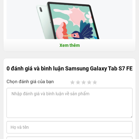
Xem thêm
0 đánh giá và bình luận
Samsung Galaxy Tab S7 FE
Chọn đánh giá của bạn
Samsung Galaxy Tab S7 FE với viên pin
"Khủng" vượt 10.000mAh
Nếu bạn đang tìm kiếm một sản phẩm để phục vụ cho
nhu cầu học tập, làm việc hay giải trí thì máy tính bảng
luôn là sự lựa chọn tối ưu nhất. Đặc biệt, với sản phẩm
Samsung Tab S7 FE thì bạn sẽ có những trải nghiệm cực
đã với hiệu năng đỉnh cao, dung lượng pin cực lớn và