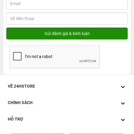
bút S Pen chuyên nghiệp. Để hiểu thêm về sản phẩm
này hãy cùng chúng tôi tìm hiểu qua bài viết dưới đây
nhé.
Thông số kỹ thuật
Hãng: Samsung
Màn hình: TFT LCD, 12.4 inch, có độ phân giải 1600 x
2560 Pixels
Hệ điều hành: One UI 3.1 Android 11
Chip xử lý (CPU): Snapdragon 750G
VỀ 24HSTORE
Chip đồ họa (GPU): Chip Adreno 619
CHÍNH SÁCH
Bộ nhớ RAM: 4 GB/ 64 GB
Thẻ nhớ: Micro SD, hỗ trợ tối đa đến 1TB
HỖ TRỢ
Kích thước của thiết bị: Dài 284.8mm - Ngang 185mm
- Dày 6.3mm