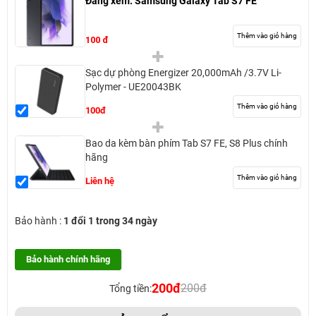
Đang xem:
Samsung Galaxy Tab S7 FE
Thêm vào giỏ hàng
100 đ
Sạc dự phòng Energizer 20,000mAh /3.7V Li-
Polymer - UE20043BK
Thêm vào giỏ hàng
100đ
Bao da kèm bàn phím Tab S7 FE, S8 Plus chính
hãng
Thêm vào giỏ hàng
Liên hệ
Bảo hành :
1 đổi 1 trong 34 ngày
Bảo hành chính hãng
200đ
200đ
Tổng tiền: