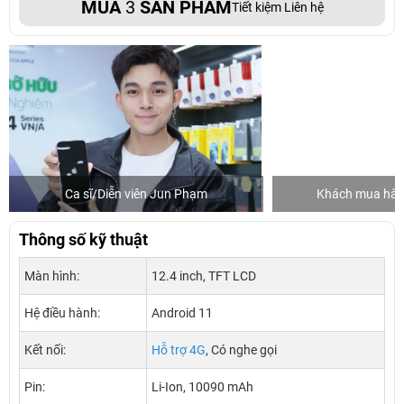
MUA
3
SẢN PHẨM
Tiết kiệm Liên hệ
Ca sĩ/Diễn viên Jun Phạm
Khách mua hàng
Thông số kỹ thuật
Màn hình:
12.4 inch, TFT LCD
Hệ điều hành:
Android 11
Kết nối:
Hỗ trợ 4G
, Có nghe gọi
Pin:
Li-Ion, 10090 mAh