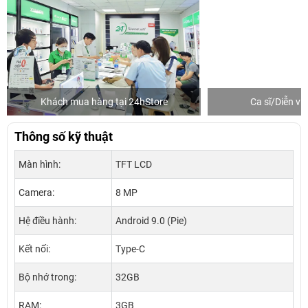
Khách mua hàng tại 24hStore
Ca sĩ/Diễn v
Thông số kỹ thuật
Màn hình:
TFT LCD
Camera:
8 MP
Hệ điều hành:
Android 9.0 (Pie)
Kết nối:
Type-C
Bộ nhớ trong:
32GB
RAM:
3GB