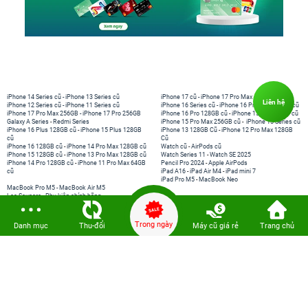
iPhone 14 Series cũ
-
iPhone 13 Series cũ
iPhone 17 cũ
-
iPhone 17 Pro Max cũ
Liên hệ
iPhone 12 Series cũ
-
iPhone 11 Series cũ
iPhone 16 Series cũ
-
iPhone 16 Pro Max 256GB cũ
iPhone 17 Pro Max 256GB
-
iPhone 17 Pro 256GB
iPhone 16 Pro 128GB cũ
-
iPhone 15 Pro 128GB cũ
Galaxy A Series
-
Redmi Series
iPhone 15 Pro Max 256GB cũ
-
iPhone 15 Series cũ
iPhone 16 Plus 128GB cũ
-
iPhone 15 Plus 128GB
iPhone 13 128GB Cũ
-
iPhone 12 Pro Max 128GB
cũ
Cũ
iPhone 16 128GB cũ
-
iPhone 14 Pro Max 128GB cũ
Watch cũ
-
AirPods cũ
iPhone 15 128GB cũ
-
iPhone 13 Pro Max 128GB cũ
Watch Series 11
-
Watch SE 2025
iPhone 14 Pro 128GB cũ
-
iPhone 11 Pro Max 64GB
Pencil Pro 2024
-
Apple AirPods
cũ
iPad A16
-
iPad Air M4
-
iPad mini 7
iPad Pro M5
-
MacBook Neo
MacBook Pro M5
-
MacBook Air M5
Loa Sounarc
-
Phụ kiện chính hãng
Trong ngày
Danh mục
Thu-đổi
Máy cũ giá rẻ
Trang chủ
Kết nối 24hStore
Website thành viên: