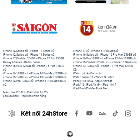
iPhone 14 Series cũ
-
iPhone 13 Series cũ
iPhone 17 cũ
-
iPhone 17 Pro Max cũ
iPhone 12 Series cũ
-
iPhone 11 Series cũ
iPhone 16 Series cũ
-
iPhone 16 Pro Max 256GB cũ
iPhone 17 Pro Max 256GB
-
iPhone 17 Pro 256GB
iPhone 16 Pro 128GB cũ
-
iPhone 15 Pro 128GB cũ
Galaxy A Series
-
Redmi Series
iPhone 15 Pro Max 256GB cũ
-
iPhone 15 Series cũ
iPhone 16 Plus 128GB cũ
-
iPhone 15 Plus 128GB
iPhone 13 128GB Cũ
-
iPhone 12 Pro Max 128GB
cũ
Cũ
iPhone 16 128GB cũ
-
iPhone 14 Pro Max 128GB cũ
Watch cũ
-
AirPods cũ
iPhone 15 128GB cũ
-
iPhone 13 Pro Max 128GB cũ
Watch Series 11
-
Watch SE 2025
iPhone 14 Pro 128GB cũ
-
iPhone 11 Pro Max 64GB
Pencil Pro 2024
-
Apple AirPods
cũ
iPad A16
-
iPad Air M4
-
iPad mini 7
iPad Pro M5
-
MacBook Neo
MacBook Pro M5
-
MacBook Air M5
Loa Sounarc
-
Phụ kiện chính hãng
Kết nối 24hStore