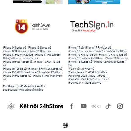
iPhone 14 Series cũ
-
iPhone 13 Series cũ
iPhone 17 cũ
-
iPhone 17 Pro Max cũ
iPhone 12 Series cũ
-
iPhone 11 Series cũ
iPhone 16 Series cũ
-
iPhone 16 Pro Max 256GB cũ
iPhone 17 Pro Max 256GB
-
iPhone 17 Pro 256GB
iPhone 16 Pro 128GB cũ
-
iPhone 15 Pro 128GB cũ
Galaxy A Series
-
Redmi Series
iPhone 15 Pro Max 256GB cũ
-
iPhone 15 Series cũ
iPhone 16 Plus 128GB cũ
-
iPhone 15 Plus 128GB
iPhone 13 128GB Cũ
-
iPhone 12 Pro Max 128GB
cũ
Cũ
iPhone 16 128GB cũ
-
iPhone 14 Pro Max 128GB cũ
Watch cũ
-
AirPods cũ
iPhone 15 128GB cũ
-
iPhone 13 Pro Max 128GB cũ
Watch Series 11
-
Watch SE 2025
iPhone 14 Pro 128GB cũ
-
iPhone 11 Pro Max 64GB
Pencil Pro 2024
-
Apple AirPods
cũ
iPad A16
-
iPad Air M4
-
iPad mini 7
iPad Pro M5
-
MacBook Neo
MacBook Pro M5
-
MacBook Air M5
Loa Sounarc
-
Phụ kiện chính hãng
Kết nối 24hStore