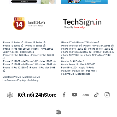
iPhone 14 Series cũ
-
iPhone 13 Series cũ
iPhone 17 cũ
-
iPhone 17 Pro Max cũ
iPhone 12 Series cũ
-
iPhone 11 Series cũ
iPhone 16 Series cũ
-
iPhone 16 Pro Max 256GB cũ
iPhone 17 Pro Max 256GB
-
iPhone 17 Pro 256GB
iPhone 16 Pro 128GB cũ
-
iPhone 15 Pro 128GB cũ
Galaxy A Series
-
Redmi Series
iPhone 15 Pro Max 256GB cũ
-
iPhone 15 Series cũ
iPhone 16 Plus 128GB cũ
-
iPhone 15 Plus 128GB
iPhone 13 128GB Cũ
-
iPhone 12 Pro Max 128GB
cũ
Cũ
iPhone 16 128GB cũ
-
iPhone 14 Pro Max 128GB cũ
Watch cũ
-
AirPods cũ
iPhone 15 128GB cũ
-
iPhone 13 Pro Max 128GB cũ
Watch Series 11
-
Watch SE 2025
iPhone 14 Pro 128GB cũ
-
iPhone 11 Pro Max 64GB
Pencil Pro 2024
-
Apple AirPods
cũ
iPad A16
-
iPad Air M4
-
iPad mini 7
iPad Pro M5
-
MacBook Neo
MacBook Pro M5
-
MacBook Air M5
Loa Sounarc
-
Phụ kiện chính hãng
Kết nối 24hStore