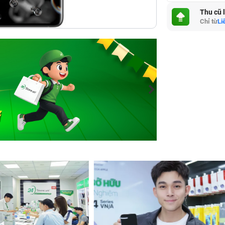
Thu cũ 
Chỉ từ
Li