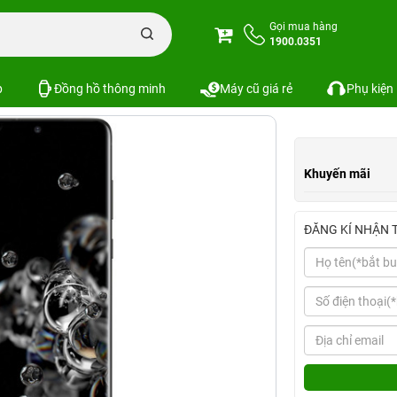
 Series
Samsung Galaxy S20 Ultra 12GB/128GB
Gọi mua hàng
1900.0351
128GB
Xem cấu hình
So sánh
p
Đồng hồ thông minh
Máy cũ giá rẻ
Phụ kiện
Khuyến mãi
ĐĂNG KÍ NHẬN 