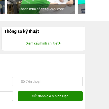
ore
Ca sĩ Văn Mai Hương
Khách
Thông số kỹ thuật
Xem cấu hình chi tiết