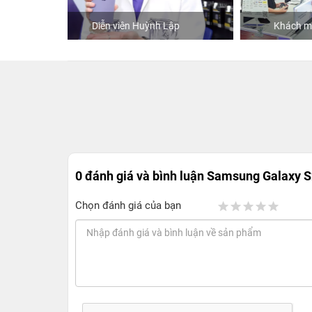
ập
Khách mua hàng tại 24hStore
0 đánh giá và bình luận
Samsung Galaxy S
Chọn đánh giá của bạn