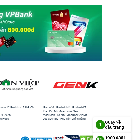
hone 12 Pro Max 128GB Cũ
iPad A16
-
iPad Air M4
-
iPad mini 7
iPad Pro M5
-
MacBook Neo
 SE 2025
MacBook Pro M5
-
MacBook Air M5
AirPods
Loa Sounarc
-
Phụ kiện chính hãng
Quay về
đầu trang
1900 0351