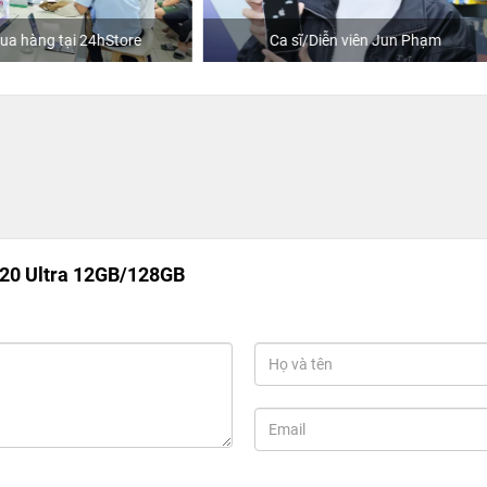
Ca sĩ/Diễn viên Jun Phạm
Khách mua hàng tại 24hSt
20 Ultra 12GB/128GB