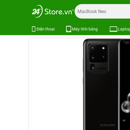
Trang chủ
Điện thoại
Samsung
Galaxy S
Galaxy S20
Samsung Galaxy S20 Ultra 12GB/
Điện thoại
Máy tính bảng
Lapto