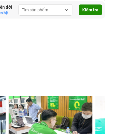
lên đời
Kiểm tra
ên hệ