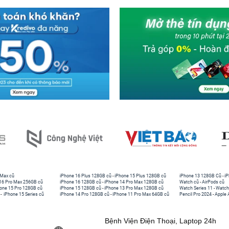
 Max cũ
iPhone 16 Plus 128GB cũ
-
iPhone 15 Plus 128GB cũ
iPhone 13 128GB Cũ
-
iP
16 Pro Max 256GB cũ
iPhone 16 128GB cũ
-
iPhone 14 Pro Max 128GB cũ
Watch cũ
-
AirPods cũ
one 15 Pro 128GB cũ
iPhone 15 128GB cũ
-
iPhone 13 Pro Max 128GB cũ
Watch Series 11
-
Watch
-
iPhone 15 Series cũ
iPhone 14 Pro 128GB cũ
-
iPhone 11 Pro Max 64GB cũ
Pencil Pro 2024
-
Apple 
Bệnh Viện Điện Thoại, Laptop 24h