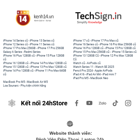
iPhone 14 Series cũ
-
iPhone 13 Series cũ
iPhone 17 cũ
-
iPhone 17 Pro Max cũ
iPhone 12 Series cũ
-
iPhone 11 Series cũ
iPhone 16 Series cũ
-
iPhone 16 Pro Max 256GB cũ
iPhone 17 Pro Max 256GB
-
iPhone 17 Pro 256GB
iPhone 16 Pro 128GB cũ
-
iPhone 15 Pro 128GB cũ
Galaxy A Series
-
Redmi Series
iPhone 15 Pro Max 256GB cũ
-
iPhone 15 Series cũ
iPhone 16 Plus 128GB cũ
-
iPhone 15 Plus 128GB
iPhone 13 128GB Cũ
-
iPhone 12 Pro Max 128GB
cũ
Cũ
iPhone 16 128GB cũ
-
iPhone 14 Pro Max 128GB cũ
Watch cũ
-
AirPods cũ
iPhone 15 128GB cũ
-
iPhone 13 Pro Max 128GB cũ
Watch Series 11
-
Watch SE 2025
iPhone 14 Pro 128GB cũ
-
iPhone 11 Pro Max 64GB
Pencil Pro 2024
-
Apple AirPods
cũ
iPad A16
-
iPad Air M4
-
iPad mini 7
iPad Pro M5
-
MacBook Neo
MacBook Pro M5
-
MacBook Air M5
Loa Sounarc
-
Phụ kiện chính hãng
Kết nối 24hStore
Website thành viên:
Bệnh Viện Điện Thoại, Laptop 24h