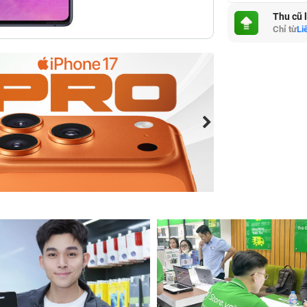
Thu cũ 
Chỉ từ
Li