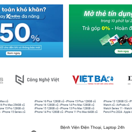
 Max cũ
iPhone 16 Plus 128GB cũ
-
iPhone 15 Plus 128GB cũ
iPhone 13 128GB Cũ
-
iP
16 Pro Max 256GB cũ
iPhone 16 128GB cũ
-
iPhone 14 Pro Max 128GB cũ
Watch cũ
-
AirPods cũ
one 15 Pro 128GB cũ
iPhone 15 128GB cũ
-
iPhone 13 Pro Max 128GB cũ
Watch Series 11
-
Watch
-
iPhone 15 Series cũ
iPhone 14 Pro 128GB cũ
-
iPhone 11 Pro Max 64GB cũ
Pencil Pro 2024
-
Apple 
Bệnh Viện Điện Thoại, Laptop 24h