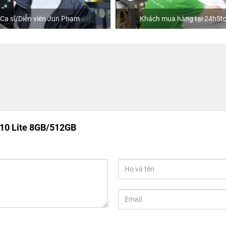
Ca sĩ/Diễn viên Jun Phạm
Khách mua hàng tại 24hSto
10 Lite 8GB/512GB