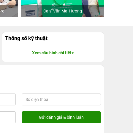
re
Ca sĩ Văn Mai Hương
Khách
Thông số kỹ thuật
Xem cấu hình chi tiết