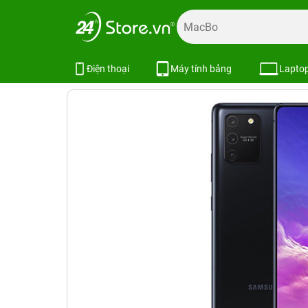
Trang chủ
Điện thoại
Samsung
Galaxy S
Galaxy S10
Samsung Galaxy S10 Lite 8GB/51
Điện thoại
Máy tính bảng
Lapto