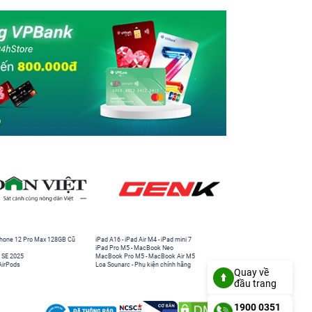
hone 12 Pro Max 128GB Cũ
iPad A16
-
iPad Air M4
-
iPad mini 7
iPad Pro M5
-
MacBook Neo
 SE 2025
MacBook Pro M5
-
MacBook Air M5
AirPods
Loa Sounarc
-
Phụ kiện chính hãng
Quay về
đầu trang
1900 0351