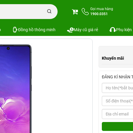
 Series
Samsung Galaxy S10 Lite 8GB/512GB
Gọi mua hàng
1900.0351
2GB
Xem cấu hình
So sánh
p
Đồng hồ thông minh
Máy cũ giá rẻ
Phụ kiện
Khuyến mãi
ĐĂNG KÍ NHẬN 