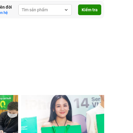
lên đời
Kiểm tra
ên hệ